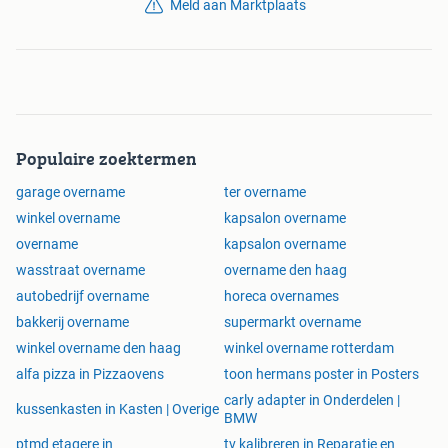
Meld aan Marktplaats
Populaire zoektermen
garage overname
ter overname
winkel overname
kapsalon overname
overname
kapsalon overname
wasstraat overname
overname den haag
autobedrijf overname
horeca overnames
bakkerij overname
supermarkt overname
winkel overname den haag
winkel overname rotterdam
alfa pizza in Pizzaovens
toon hermans poster in Posters
carly adapter in Onderdelen |
kussenkasten in Kasten | Overige
BMW
ptmd etagere in
tv kalibreren in Reparatie en