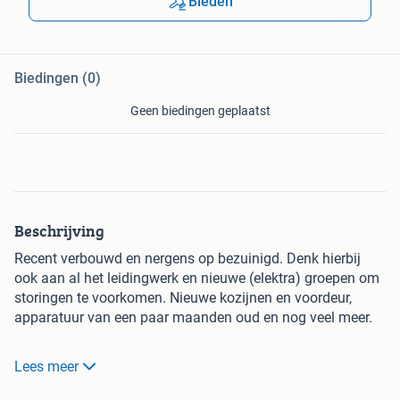
Bieden
Biedingen (0)
Geen biedingen geplaatst
Beschrijving
Recent verbouwd en nergens op bezuinigd. Denk hierbij
ook aan al het leidingwerk en nieuwe (elektra) groepen om
storingen te voorkomen. Nieuwe kozijnen en voordeur,
apparatuur van een paar maanden oud en nog veel meer.
Al jaren een begrip in de buurt. Met een grote vaste
Lees meer
klantenkring. Gevestigd op 150m van de Beijerlandselaan
en daardoor veel winkelend en voorbijlopend publiek.