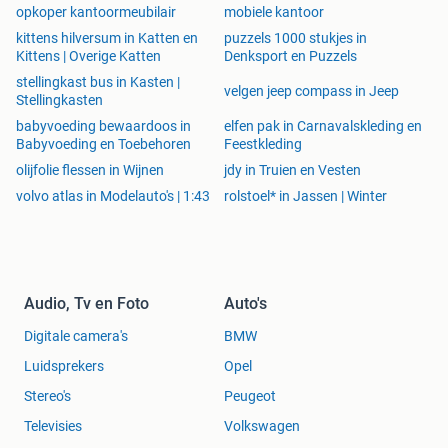
opkoper kantoormeubilair
mobiele kantoor
kittens hilversum in Katten en
puzzels 1000 stukjes in
Klik voor meer informatie over dit artikel & uitvoeringen op
Kittens | Overige Katten
Denksport en Puzzels
onderstaande link:
stellingkast bus in Kasten |
velgen jeep compass in Jeep
Stellingkasten
babyvoeding bewaardoos in
elfen pak in Carnavalskleding en
Babyvoeding en Toebehoren
Feestkleding
olijfolie flessen in Wijnen
jdy in Truien en Vesten
volvo atlas in Modelauto's | 1:43
rolstoel* in Jassen | Winter
Audio, Tv en Foto
Auto's
Digitale camera's
BMW
Luidsprekers
Opel
Stereo's
Peugeot
Televisies
Volkswagen