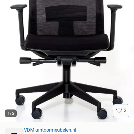
3
1
/
5
VDMkantoormeubelen.nl