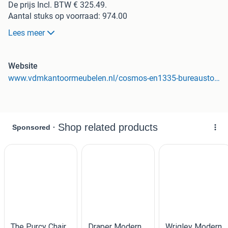
De prijs Incl. BTW € 325.49.
Aantal stuks op voorraad: 974.00
Lees meer
De Cosmos EN1335 is een betaalbare, goed instelbare, en
opvallend zachte bureaustoel. Hij scoort goed op alle
vlakken middels zijn NEN 1335 certificering. Zo heeft dit
Website
model een betrouwbaar, en vooral zeer sterk
www.vdmkantoormeubelen.nl/cosmos-en1335-bureaustoel-met-mesh-rug
synchroonmechaniek. En is de stoel voorzien van 3D
armleuningen met een zacht PU opdekje.
Dit model heeft een identiek mechaniek als bepaalde
andere stoelen die in omloop zijn, maar prijstechnisch een
stuk hoger zitten. Dat zegt toch iets over de
betrouwbaarheid van dit mechaniek op een stoel als deze.
De rugleuning is gemaakt van slijtvast mesh. Mesh is
prettig omdat het om de rug heen vormt, en dus een
universelere fitting geeft dan bijvoorbeeld een stoel met
standaard kussens. En vergeet niet dat het in de zomer ook
ontzettend fijn is om een mesh rugleuning te hebben, zeker