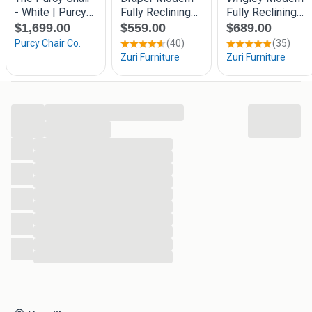
op de warme zomerdagen.
Dus ben je op zoek naar een
complete, betaalbare, goed
instelbare, en zachte bureaustoel?
Dan is het zeker de
moeite om de Cosmos bureaustoel vrijblijvend te komen
proberen!
Specificaties:
...
...
Kleur stoffering: zwart
...
Kleur onderstel: zwart (kunststof).
...
Materiaal rugleuning: mesh.
...
Zithoogte: 46,5 - 56,5 cm.
...
...
Zitdiepte: 50 - 55 cm.
...
Breedte zitting: 50 cm.
...
Geschikt voor lichaamslengte van 160 - 195 cm.
...
Zit diepte instelbaar.
...
Zit hoogte instelbaar.
...
Gewichtsregeling aanwezig.
Mechaniek in 5 standen vast te zetten.
Armleggers instelbaar 3D: (hoogte, diepte, draaibaar).