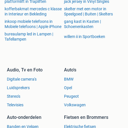
platformlift in Trapliften
jack jersey in Vinyl Singles
kofferbakmat mercedes c klasse
skelter met een motor in
in Interieur en Bekleding
Speelgoed | Buiten | Skelters
inkoop mobiele telefoons in
gang kast in Kasten |
Mobiele telefoons | Apple iPhone
Schoenenkasten
bureaulamp led in Lampen |
willem ii in Sportboeken
Tafellampen
Audio, Tv en Foto
Auto's
Digitale camera's
BMW
Luidsprekers
Opel
Stereo's
Peugeot
Televisies
Volkswagen
Auto-onderdelen
Fietsen en Brommers
Banden en Velgen
Elektrische fietsen