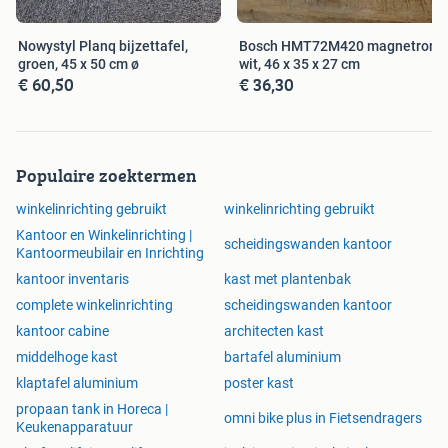
Nowystyl Planq bijzettafel,
Bosch HMT72M420 magnetron,
groen, 45 x 50 cm ø
wit, 46 x 35 x 27 cm
€ 60,50
€ 36,30
Populaire zoektermen
winkelinrichting gebruikt
winkelinrichting gebruikt
Kantoor en Winkelinrichting |
scheidingswanden kantoor
Kantoormeubilair en Inrichting
kantoor inventaris
kast met plantenbak
complete winkelinrichting
scheidingswanden kantoor
kantoor cabine
architecten kast
middelhoge kast
bartafel aluminium
klaptafel aluminium
poster kast
propaan tank in Horeca |
omni bike plus in Fietsendragers
Keukenapparatuur