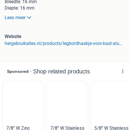
Breedte: 16 mm
Diepte: 16 mm
Lees meer
Alle prijzen zijn inclusief btw
Openingstijden & Bezichtiging
Website
Alle producten zijn te bekijken in ons magazijn te Hendrik
hergebruikalles.nl/products/legbordhaakje-voor-kast-aluminium-per-stuk-3
Ido Ambacht. Wij zijn geopend van maandag tot vrijdag
7.00 uur tot 15.30 uur.
Betaalmogelijkheden:
iDeal (via webshop voor levering)
Per pin of contant (alleen mogelijk bij afhalen)
Contact en adresgegevens:
Meer info over dit product? Bezoek onze website.
HergebruikAlles