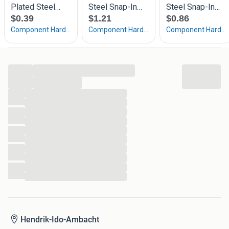
Noordeinde 204
3341 LW Hendrik-Ido-Ambacht
KvK-nummer: 63507439
Btw-nummer: NL855266120B01
...
...
...
...
...
...
...
...
...
...
...
...
Hendrik-Ido-Ambacht