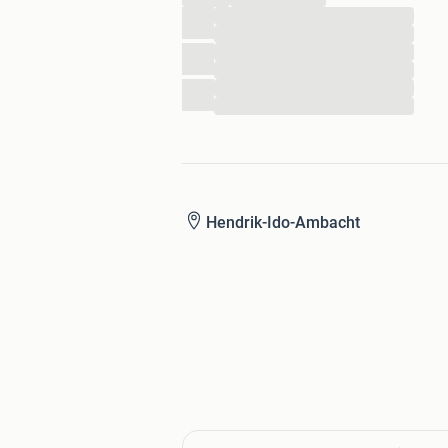
...
...
...
...
...
...
Hendrik-Ido-Ambacht