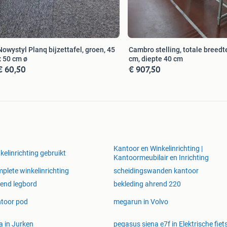
Nowystyl Planq bijzettafel, groen, 45
Cambro stelling, totale breedt
x 50 cm ø
cm, diepte 40 cm
€ 60,50
€ 907,50
Kantoor en Winkelinrichting |
kelinrichting gebruikt
Kantoormeubilair en Inrichting
plete winkelinrichting
scheidingswanden kantoor
end legbord
bekleding ahrend 220
toor pod
megarun in Volvo
a in Jurken
pegasus siena e7f in Elektrische fiet