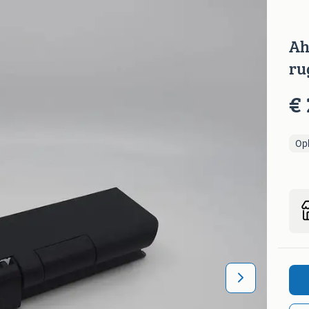
Ah
ru
€ 
Op