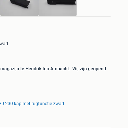
wart
ns magazijn te Hendrik Ido Ambacht. Wij zijn geopend
15.30 uur.
20-230-kap-met-rugfunctie-zwart
g)
ijk bij afhalen)