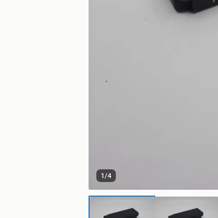
1
/
4