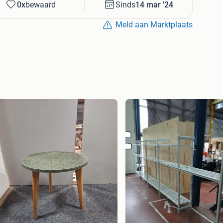
0x
bewaard
Sinds
14 mar '24
Meld aan Marktplaats