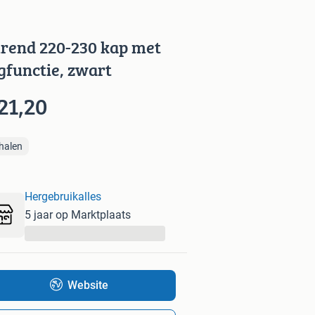
rend 220-230 kap met
gfunctie, zwart
21,20
halen
Hergebruikalles
5 jaar op Marktplaats
...
Website