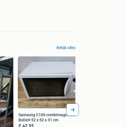
Bekijk alles
Samsung C100 combimagnetron, wit,
BxDxH 52 x 52 x 31 cm
€ 42,35