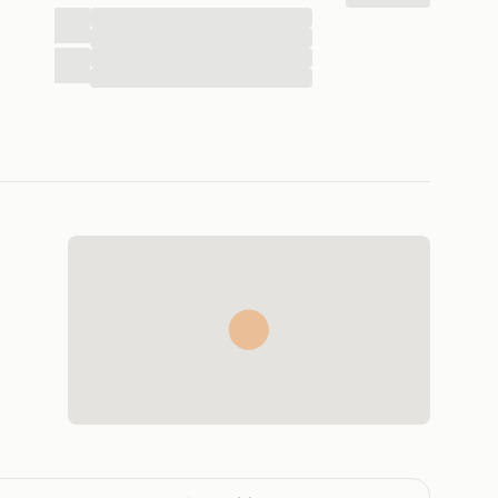
...
...
...
...