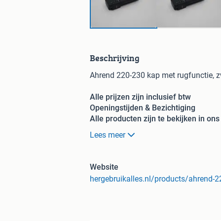
Beschrijving
Ahrend 220-230 kap met rugfunctie, z
Alle prijzen zijn inclusief btw
Openingstijden & Bezichtiging
Alle producten zijn te bekijken in o
van maandag tot vrijdag 7.00 uur tot 
Lees meer
Betaalmogelijkheden:
Website
hergebruikalles.nl/products/ahrend-2
iDeal (via webshop voor leverin
Per pin of contant (alleen mogel