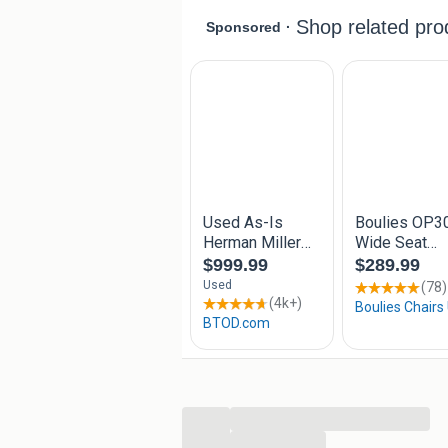
Contact en adresgegevens:
Meer info over dit product? Bezoek 
HergebruikAlles
Noordeinde 204
3341 LW Hendrik-Ido-Ambacht
KvK-nummer: 63507439
Btw-nummer: NL855266120B01
...
...