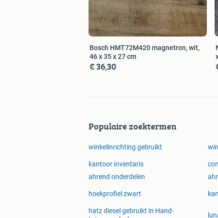
Bosch HMT72M420 magnetron, wit,
46 x 35 x 27 cm
€ 36,30
Populaire zoektermen
winkelinrichting gebruikt
win
kantoor inventaris
com
ahrend onderdelen
ahr
hoekprofiel zwart
kan
hatz diesel gebruikt in Hand-
lun