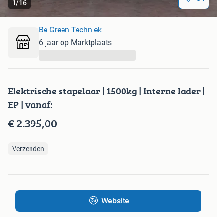
1
/
16
Be Green Techniek
6 jaar op Marktplaats
...
Elektrische stapelaar | 1500kg | Interne lader |
EP | vanaf:
€ 2.395,00
Verzenden
Website