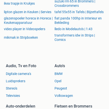
suzuki rm 65 in Brommers |
ikea trapje in Krukjes
Crossbrommers
lipton glazen in Keuken | Servies
tafel 55x55 in Tafels | Bijzettafels
glazenspoeler horeca in Horeca |
fiat panda 100hp in Interieur en
Keukenapparatuur
Bekleding
video player in Videospelers
lledo in Modelauto's | 1:43
transformers idw in Strips |
mikmak in Stripboeken
Comics
Audio, Tv en Foto
Auto's
Digitale camera's
BMW
Luidsprekers
Opel
Stereo's
Peugeot
Televisies
Volkswagen
Auto-onderdelen
Fietsen en Brommers