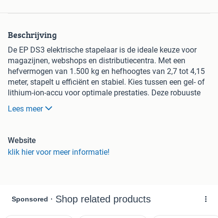
Beschrijving
De EP DS3 elektrische stapelaar is de ideale keuze voor
magazijnen, webshops en distributiecentra. Met een
hefvermogen van 1.500 kg en hefhoogtes van 2,7 tot 4,15
meter, stapelt u efficiënt en stabiel. Kies tussen een gel- of
lithium-ion-accu voor optimale prestaties. Deze robuuste
stapelaar rijdt en heft volledig elektrisch, met een
Lees meer
geïntegreerde lader voor eenvoudig opladen aan elke 230V-
aansluiting.
Website
Hefhoogte |
Hoogte mast in- en uitgeschoven | Gel |
klik hier voor meer informatie!
Lithium
2700 mm | 1917 / 3232 mm | € 2395,- | € 2645,-
3000 mm | 2067 / 3532 mm | € 2495,- | € 2745,-
3300 mm | 2217 / 3832 mm | € 2595,- | € 2845,-
3600 mm | 2367 / 4132 mm | € 2695,- | € 2945,-