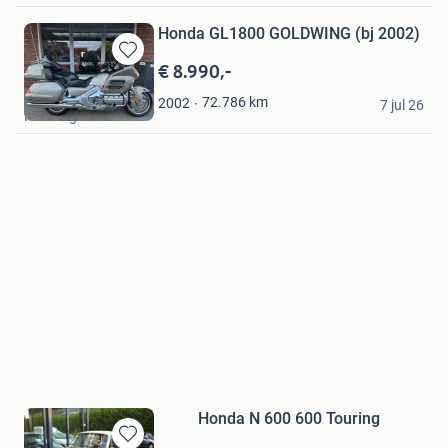
Honda GL1800 GOLDWING (bj 2002)
€ 8.990,-
Bewaren
in
Snoek Motoren
72.786
km
2002
Mijn
7 jul 26
Heerhugowaard
Favorieten
Honda N 600 600 Touring