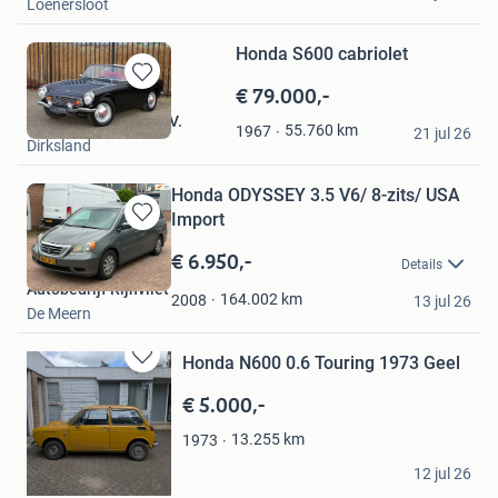
Loenersloot
Honda S600 cabriolet
€ 79.000,-
Bewaren
in
Nout Classic Cars B.V.
55.760
km
1967
Mijn
21 jul 26
Dirksland
Favorieten
Honda ODYSSEY 3.5 V6/ 8-zits/ USA
Import
Bewaren
in
€ 6.950,-
Details
Mijn
Autobedrijf Rijnvliet
Favorieten
164.002
km
2008
13 jul 26
De Meern
Honda N600 0.6 Touring 1973 Geel
Bewaren
in
€ 5.000,-
Mijn
Favorieten
13.255
km
1973
Marieke
12 jul 26
Schagen