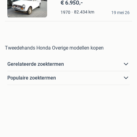
€ 6.950,-
Bewaren
in
Rob Wolthuis Auto's
82.434
km
1970
Mijn
19 mei 26
Oldenzaal
Favorieten
Tweedehands Honda Overige modellen kopen
Gerelateerde zoektermen
Populaire zoektermen