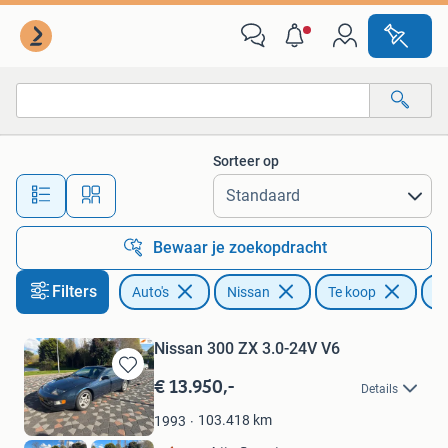
Nissan
Sorteer op
Alle afstanden…
Bewaar je zoekopdracht
Filters
Auto's
Nissan
Te koop
3
Nissan 300 ZX 3.0-24V V6
€ 13.950,-
Bewaren
Details
in
Mijn
103.418
km
1993
Favorieten