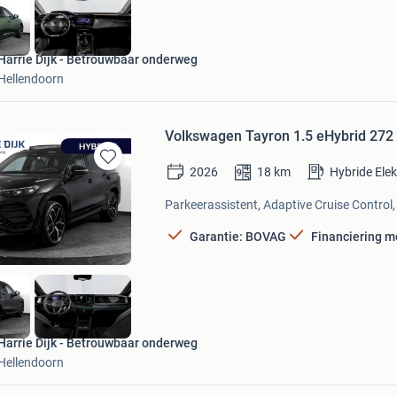
Harrie Dijk - Betrouwbaar onderweg
Hellendoorn
Volkswagen Tayron 1.5 eHybrid 272 P
2026
18
km
Hybride Ele
Bewaren
in
Parkeerassistent, Adaptive Cruise Control,
Mijn
Favorieten
Garantie: BOVAG
Financiering m
Harrie Dijk - Betrouwbaar onderweg
Hellendoorn