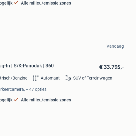
ogelijk
Alle milieu/emissie zones
Vandaag
€ 33.795,-
g-In | S/K-Panodak | 360
ktrisch/Benzine
Automaat
SUV of Terreinwagen
arkeercamera, + 47 opties
ogelijk
Alle milieu/emissie zones