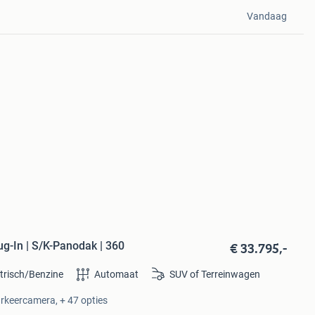
Vandaag
€ 33.795,-
g-In | S/K-Panodak | 360
ktrisch/Benzine
Automaat
SUV of Terreinwagen
arkeercamera, + 47 opties