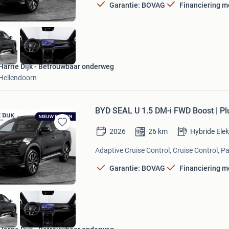
Garantie: BOVAG
Financiering m
Harrie Dijk - Betrouwbaar onderweg
Hellendoorn
BYD SEAL U 1.5 DM-i FWD Boost | Plu
2026
26
km
Hybride Ele
Bewaren
in
Adaptive Cruise Control, Cruise Control, P
Mijn
Favorieten
Garantie: BOVAG
Financiering m