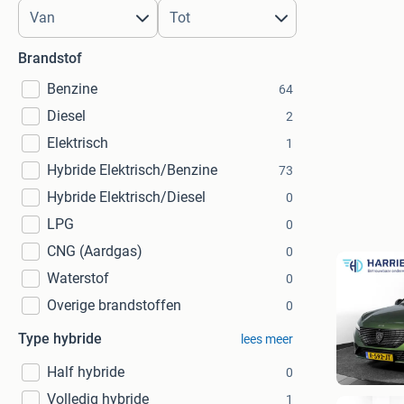
Brandstof
Benzine
64
Diesel
2
Elektrisch
1
Hybride Elektrisch/Benzine
73
Hybride Elektrisch/Diesel
0
LPG
0
CNG (Aardgas)
0
Waterstof
0
Overige brandstoffen
0
Type hybride
lees meer
Half hybride
0
Volledig hybride
1