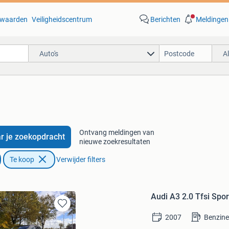
waarden
Veiligheidscentrum
Berichten
Meldingen
Auto's
A
Ontvang meldingen van
r je zoekopdracht
nieuwe zoekresultaten
Te koop
Verwijder filters
Audi A3 2.0 Tfsi Sp
Bewaren
2007
Benzin
in