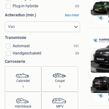
Plug-in hybride
65
Actieradius (min.)
lees meer
Transmissie
Automaat
101
Handgeschakeld
39
Carrosserie
Cabriolet
Coupé
1
1
Hatchback
MPV