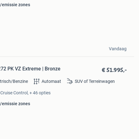
u/emissie zones
Vandaag
€ 51.995,-
272 PK VZ Extreme | Bronze
ktrisch/Benzine
Automaat
SUV of Terreinwagen
Cruise Control, + 46 opties
u/emissie zones