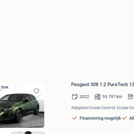
Peugeot 308 1.2 PureTech 13
2022
55.797
km
Bewaren
in
Adaptive Cruise Control, Cruise C
Mijn
Favorieten
Financiering mogelijk
Al