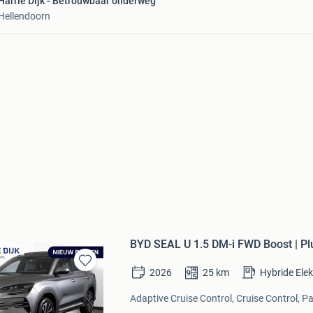
Harrie Dijk - Betrouwbaar onderweg
Hellendoorn
BYD SEAL U 1.5 DM-i FWD Boost | Plu
2026
25
km
Hybride Ele
Bewaren
in
Adaptive Cruise Control, Cruise Control, P
Mijn
Favorieten