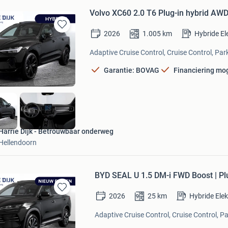
Volvo XC60 2.0 T6 Plug-in hybrid AWD 
2026
1.005
km
Hybride El
Bewaren
in
Adaptive Cruise Control, Cruise Control, Pa
Mijn
Favorieten
Garantie: BOVAG
Financiering mog
Harrie Dijk - Betrouwbaar onderweg
Hellendoorn
BYD SEAL U 1.5 DM-i FWD Boost | Plu
2026
25
km
Hybride Ele
Bewaren
in
Adaptive Cruise Control, Cruise Control, P
Mijn
Favorieten