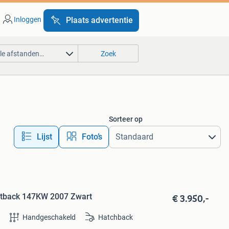
Inloggen
Plaats advertentie
lle afstanden…
Zoek
Sorteer op
Lijst
Foto’s
€ 3.950,-
ortback 147KW 2007 Zwart
e
Handgeschakeld
Hatchback