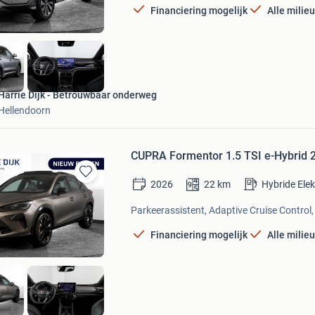
Financiering mogelijk
Alle milie
Harrie Dijk - Betrouwbaar onderweg
Hellendoorn
CUPRA Formentor 1.5 TSI e-Hybrid 
2026
22
km
Hybride Ele
Bewaren
in
Parkeerassistent, Adaptive Cruise Control, 
Mijn
Favorieten
Financiering mogelijk
Alle milie