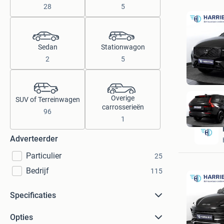
28
5
Sedan
Stationwagon
2
5
Overige
SUV of Terreinwagen
carrosserieën
96
1
Adverteerder
Particulier
25
Bedrijf
115
Specificaties
Opties