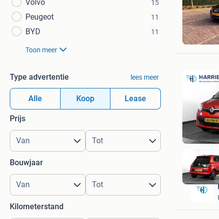
Volvo
15
Peugeot
11
Twan Gr
BYD
11
Hellendo
Toon meer
Type advertentie
lees meer
Alle
Koop
Lease
Prijs
Bouwjaar
Kilometerstand