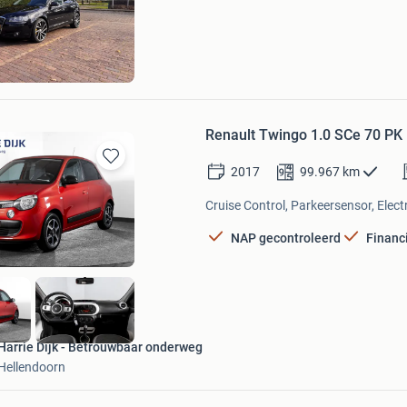
Mijn
Favorieten
ondman
orn
Renault Twingo 1.0 SCe 70 PK L
2017
99.967
km
Bewaren
in
Cruise Control, Parkeersensor, Elect
Mijn
Favorieten
NAP gecontroleerd
Financ
Harrie Dijk - Betrouwbaar onderweg
Hellendoorn