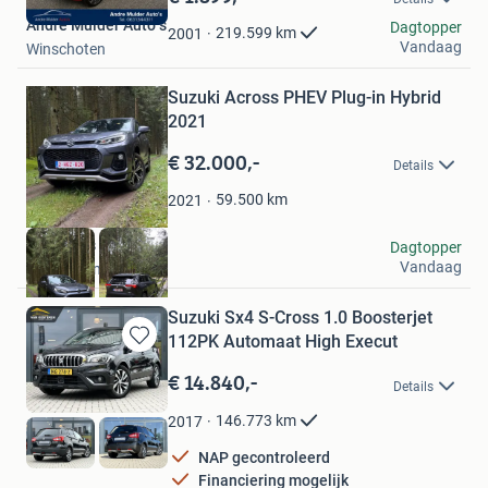
Mijn
Andre Mulder Auto s
Favorieten
Dagtopper
219.599
km
2001
Vandaag
Winschoten
Bewaren
Suzuki Across PHEV Plug-in Hybrid
in
Mijn
2021
Favorieten
€ 32.000,-
Details
59.500
km
2021
Mateicats
Dagtopper
Vandaag
Amsterdam
Suzuki Sx4 S-Cross 1.0 Boosterjet
112PK Automaat High Execut
Bewaren
in
€ 14.840,-
Details
Mijn
Favorieten
146.773
km
2017
NAP gecontroleerd
Financiering mogelijk