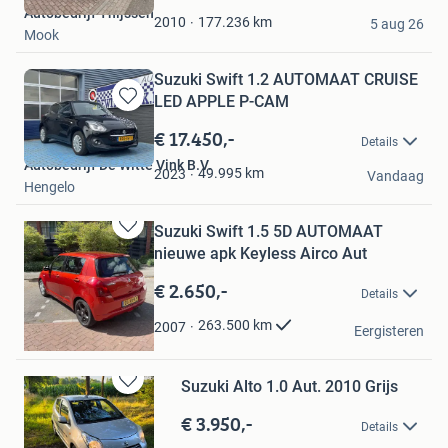
Autobedrijf Thijssen
Favorieten
177.236
km
2010
5 aug 26
Mook
Suzuki Swift 1.2 AUTOMAAT CRUISE
LED APPLE P-CAM
Bewaren
in
€ 17.450,-
Details
Mijn
Autobedrijf De Witte Vink B.V.
Favorieten
49.995
km
2023
Vandaag
Hengelo
Suzuki Swift 1.5 5D AUTOMAAT
Bewaren
nieuwe apk Keyless Airco Aut
in
Mijn
€ 2.650,-
Details
Favorieten
Splitsecond
263.500
km
2007
Eergisteren
Amstelveen
Suzuki Alto 1.0 Aut. 2010 Grijs
Bewaren
in
€ 3.950,-
Details
Mijn