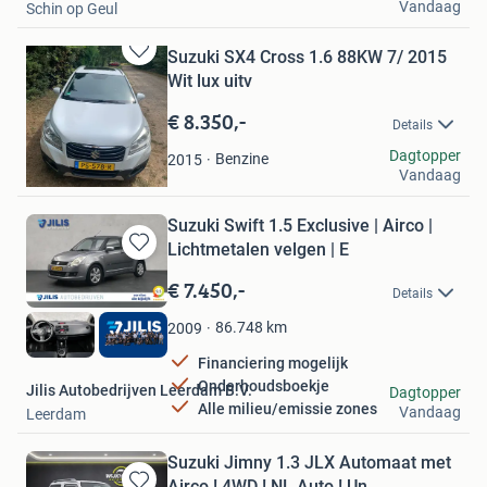
Vandaag
Schin op Geul
Suzuki SX4 Cross 1.6 88KW 7/ 2015
Bewaren
Wit lux uitv
in
Mijn
€ 8.350,-
Details
Favorieten
ZundappWiel
Dagtopper
Benzine
2015
Vandaag
Horst
Suzuki Swift 1.5 Exclusive | Airco |
Lichtmetalen velgen | E
Bewaren
in
€ 7.450,-
Details
Mijn
Favorieten
86.748
km
2009
Financiering mogelijk
Onderhoudsboekje
Jilis Autobedrijven Leerdam B.V.
Dagtopper
Alle milieu/emissie zones
Vandaag
Leerdam
Suzuki Jimny 1.3 JLX Automaat met
Airco ! 4WD ! NL Auto ! Un