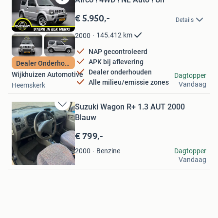
Bewaren
in
€ 5.950,-
Details
Mijn
Favorieten
145.412
km
2000
NAP gecontroleerd
APK bij aflevering
Dealer Onderhouden
Dealer onderhouden
Wijkhuizen Automotive
Dagtopper
Alle milieu/emissie zones
Vandaag
Heemskerk
Suzuki Wagon R+ 1.3 AUT 2000
Bewaren
Blauw
in
Mijn
€ 799,-
Favorieten
M.beyaz
Benzine
Dagtopper
2000
Vandaag
Wormerveer