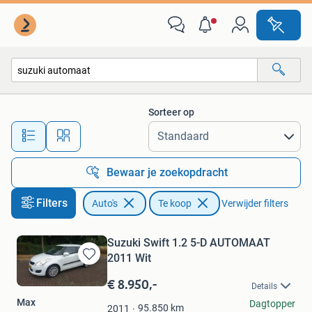
Auto's
Sorteer op
Alle afstanden…
Bewaar je zoekopdracht
Filters
Auto's
Te koop
Verwijder filters
Suzuki Swift 1.2 5-D AUTOMAAT
2011 Wit
Bewaren
in
€ 8.950,-
Details
Mijn
Max
Dagtopper
Favorieten
95.850
km
2011