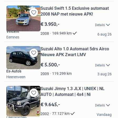
Suzuki Swift 1.5 Exclusive automaat
2008 NAP met nieuwe APK!
Bewaren
in
€ 3.950,-
Details
Mijn
Vincent
Favorieten
169.949
km
2008
6 aug 26
Eemnes
Suzuki Alto 1.0 Automaat 5drs Airco
Nieuwe APK Zwart LMV
Bewaren
in
€ 5.500,-
Details
Mijn
Es-Auto’s
Favorieten
119.299
km
2009
3 aug 26
Heerenveen
Suzuki Jimny 1.3 JLX | UNIEK | NL
AUTO | Automaat | 4x4 | Ni
Bewaren
in
€ 9.645,-
Details
Mijn
Auto Plantinga
Favorieten
77.127
km
2002
Vandaag
Leeuwarden