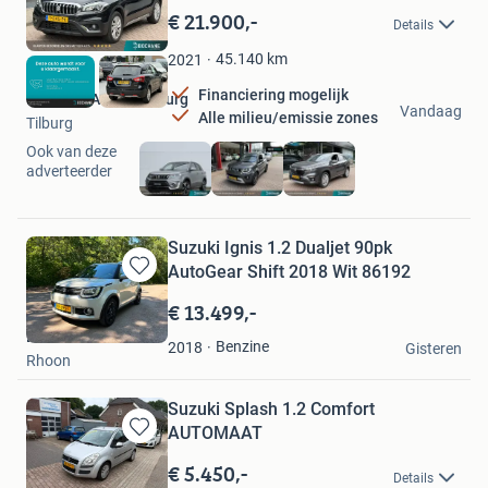
in
€ 21.900,-
Details
Mijn
Favorieten
45.140
km
2021
Financiering mogelijk
Bochane Auto II Tilburg
Vandaag
Alle milieu/emissie zones
Tilburg
Ook van deze
adverteerder
Suzuki Ignis 1.2 Dualjet 90pk
AutoGear Shift 2018 Wit 86192
Bewaren
in
€ 13.499,-
Mijn
Bas
Favorieten
Benzine
2018
Gisteren
Rhoon
Suzuki Splash 1.2 Comfort
AUTOMAAT
Bewaren
in
€ 5.450,-
Details
Mijn