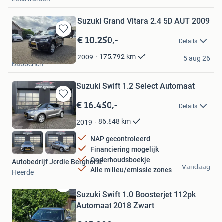
Suzuki Grand Vitara 2.4 5D AUT 2009
€ 10.250,-
Bewaren
Details
in
bergsma
Mijn
175.792
km
2009
5 aug 26
Babberich
Favorieten
Suzuki Swift 1.2 Select Automaat
€ 16.450,-
Bewaren
Details
in
Mijn
86.848
km
2019
Favorieten
NAP gecontroleerd
Financiering mogelijk
Onderhoudsboekje
Autobedrijf Jordie Berghorst
Vandaag
Alle milieu/emissie zones
Heerde
Suzuki Swift 1.0 Boosterjet 112pk
Bewaren
in
Automaat 2018 Zwart
Mijn
Favorieten