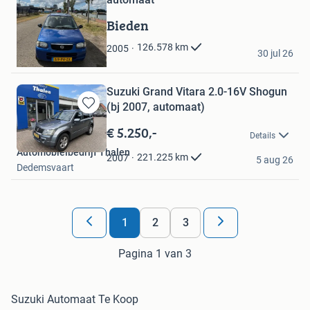
in
Mijn
Bieden
Favorieten
saimon
126.578
km
2005
30 jul 26
Rotterdam
Suzuki Grand Vitara 2.0-16V Shogun
(bj 2007, automaat)
Bewaren
in
€ 5.250,-
Details
Mijn
Automobielbedrijf Thalen
Favorieten
221.225
km
2007
5 aug 26
Dedemsvaart
1
2
3
Pagina 1 van 3
Suzuki Automaat Te Koop