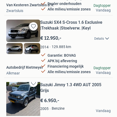
Dealer onderhouden
Van Kesteren Zwartsluis B.V.
Dagtopper
Alle milieu/emissie zones
Vandaag
Zwartsluis
Suzuki SX4 S-Cross 1.6 Exclusive
|Trekhaak |Stoelverw. |Keyl
Bewaren
in
€ 12.950,-
Details
Mijn
Favorieten
129.885
km
2014
Garantie: BOVAG
APK bij aflevering
Financiering mogelijk
Autobedrijf Rietmeyer
Dagtopper
Alle milieu/emissie zones
Vandaag
Alkmaar
Suzuki Jimny 1.3 4WD AUT 2005
Bewaren
Grijs
in
Mijn
€ 6.950,-
Favorieten
A4
Benzine
2005
Vandaag
Breda