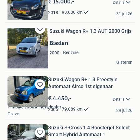
€ 15.000,-
Details
Melissa
93.000
km
2018
31 jul 26
De Kwakel
Suzuki Wagon R+ 1.3 AUT 2000 Grijs
Bewaren
in
Bieden
Mijn
Favorieten
Benzine
2000
AvB
Gisteren
Elspeet
Suzuki Wagon R+ 1.3 Freestyle
Automaat Airco 1st eigenaar
Bewaren
in
€ 4.450,-
Details
Mijn
Pimbike | Jouw Fietsdealer
Favorieten
79.089
km
2005
29 jul 26
Grave
Suzuki S-Cross 1.4 Boosterjet Select
Smart Hybrid Automaat 1
Bewaren