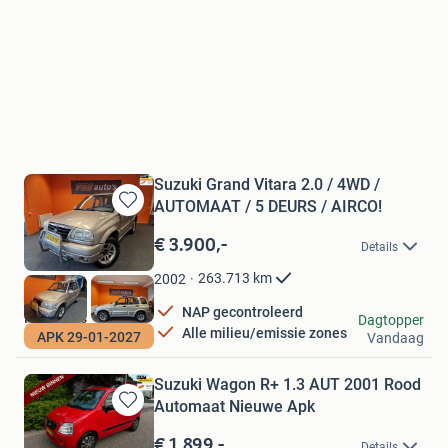
Suzuki Grand Vitara 2.0 / 4WD /
AUTOMAAT / 5 DEURS / AIRCO!
Bewaren
in
€ 3.900,-
Details
Mijn
Favorieten
263.713
km
2002
NAP gecontroleerd
FSJ auto's
Dagtopper
Alle milieu/emissie zones
APK 29-01-2027
Vandaag
Geldrop
Suzuki Wagon R+ 1.3 AUT 2001 Rood
Automaat Nieuwe Apk
Bewaren
in
€ 1.899,-
Details