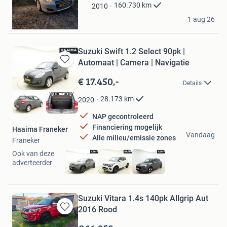
Favorieten
160.730
km
2010
patrick
1 aug 26
Dedemsvaart
Suzuki Swift 1.2 Select 90pk |
Automaat | Camera | Navigatie
Bewaren
in
€ 17.450,-
Details
Mijn
Favorieten
28.173
km
2020
NAP gecontroleerd
Financiering mogelijk
Haaima Franeker
Vandaag
Alle milieu/emissie zones
Franeker
Ook van deze
adverteerder
Suzuki Vitara 1.4s 140pk Allgrip Aut
2016 Rood
Bewaren
in