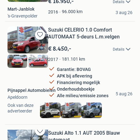
€ 16.950,-
Details
Mijn
Mart-Janblok
Favorieten
96.000
km
2016
3 aug 26
's-Gravenpolder
Suzuki CELERIO 1.0 Comfort
AUTOMAAT 5-deurs L.m.velgen
Bewaren
in
€ 8.450,-
Details
Mijn
Favorieten
181.101
km
2017
Garantie: BOVAG
APK bij aflevering
Financiering mogelijk
Onderhoudsboekje
Pijnappel Automobielen
5 aug 26
Alle milieu/emissie zones
Apeldoorn
Ook van deze
adverteerder
Suzuki Alto 1.1 AUT 2005 Blauw
Bewaren
automaat