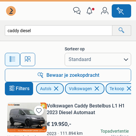
Volkswagen
Sorteer op
Alle afstanden…
Bewaar je zoekopdracht
Filters
Auto's
Volkswagen
Te koop
Volkswagen Caddy Bestelbus L1 H1
2023 Diesel Automaat
Bewaren
in
€ 19.950,-
Mijn
Action Lease
Topadvertentie
Favorieten
111.894
km
2023