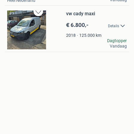
Heel Nederland
vw cady maxi
Bewaren
in
€ 6.800,-
Details
Mijn
Favorieten
125.000
km
2018
henk
Dagtopper
Vandaag
Papendrecht