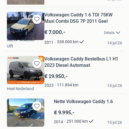
Beltrum
Volkswagen Caddy 1.6 TDI 75KW
Maxi Combi DSG 7P 2011 Geel
Bewaren
in
€ 7.000,-
Details
Mijn
Костя Чиженко
Favorieten
338.000
km
2011
14 jul 26
Ulft
Volkswagen Caddy Bestelbus L1 H1
2023 Diesel Automaat
Bewaren
in
€ 19.950,-
Mijn
Action Lease
Favorieten
111.894
km
2023
14 jul 26
Heel Nederland
Nette Volkswagen Caddy 1.6
€ 9.995,-
Bewaren
in
Jordy
251.000
km
2014
Mijn
15 jul 26
Emst
Bewaren
Favorieten