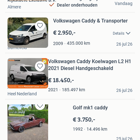
Vandaag
Dealer onderhouden
Almere
Volkswagen Caddy & Transporter
€ 2.950,-
Bewaren
Details
in
Dinc
Mijn
435.000
km
2009
26 jul 26
Barneveld
Favorieten
Volkswagen Caddy Koelwagen L2 H1
2021 Diesel Handgeschakeld
Bewaren
in
€ 18.450,-
Mijn
Action Lease
Favorieten
185.497
km
2021
26 jul 26
Heel Nederland
Golf mk1 caddy
Bewaren
in
€ 3.750,-
Mijn
Favorieten
14.496
km
1992
Jan Helms
25 jul 26