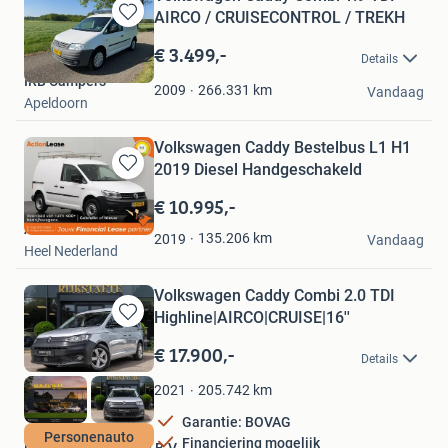
AIRCO / CRUISECONTROL / TREKH
Bewaren
in
€ 3.499,-
Details
Mijn
IRB Campers
Favorieten
266.331
km
2009
Vandaag
Apeldoorn
Volkswagen Caddy Bestelbus L1 H1
2019 Diesel Handgeschakeld
Bewaren
in
€ 10.995,-
Mijn
Action Lease
Favorieten
135.206
km
2019
Vandaag
Heel Nederland
Volkswagen Caddy Combi 2.0 TDI
Highline|AIRCO|CRUISE|16''
Bewaren
in
€ 17.900,-
Details
Mijn
Favorieten
205.742
km
2021
Garantie: BOVAG
Personenauto
Financiering mogelijk
Rijkstaete Exclusive B.V.