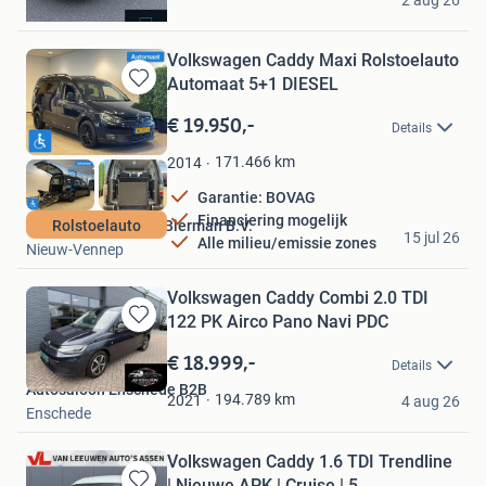
2 aug 26
Oldenzaal
Volkswagen Caddy Maxi Rolstoelauto
Automaat 5+1 DIESEL
Bewaren
in
€ 19.950,-
Details
Mijn
Favorieten
171.466
km
2014
Garantie: BOVAG
Financiering mogelijk
Aanpassingsbedrijf Bierman B.V.
Rolstoelauto
15 jul 26
Alle milieu/emissie zones
Nieuw-Vennep
Volkswagen Caddy Combi 2.0 TDI
122 PK Airco Pano Navi PDC
Bewaren
in
€ 18.999,-
Details
Mijn
Autosaloon Enschede B2B
Favorieten
194.789
km
2021
4 aug 26
Enschede
Volkswagen Caddy 1.6 TDI Trendline
| Nieuwe APK | Cruise | 5