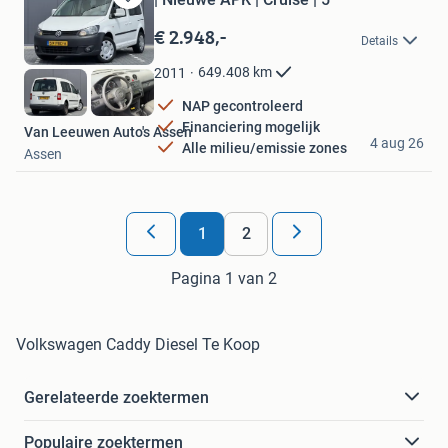
Bewaren
in
€ 2.948,-
Details
Mijn
Favorieten
649.408
km
2011
NAP gecontroleerd
Financiering mogelijk
Van Leeuwen Auto's Assen
4 aug 26
Alle milieu/emissie zones
Assen
1
2
Pagina 1 van 2
Volkswagen Caddy Diesel Te Koop
Gerelateerde zoektermen
Populaire zoektermen