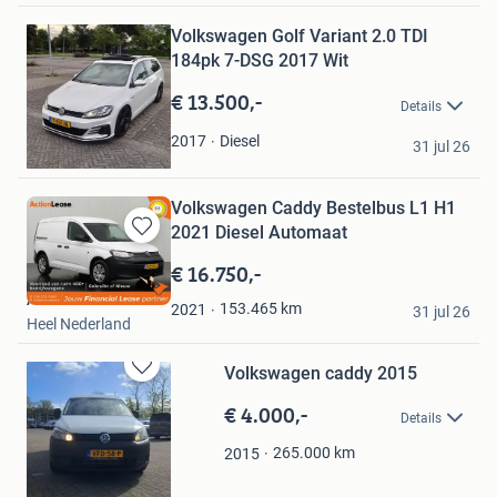
in
Mijn
Volkswagen Golf Variant 2.0 TDI
Favorieten
184pk 7-DSG 2017 Wit
€ 13.500,-
Details
Lars
Diesel
2017
31 jul 26
Overloon
Volkswagen Caddy Bestelbus L1 H1
2021 Diesel Automaat
Bewaren
in
€ 16.750,-
Mijn
Action Lease
Favorieten
153.465
km
2021
31 jul 26
Heel Nederland
Volkswagen caddy 2015
Bewaren
in
€ 4.000,-
Details
Mijn
Favorieten
265.000
km
2015