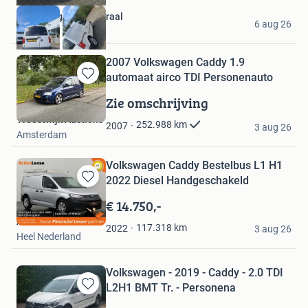
Autogarage de Admiraal
6 aug 26
Utrecht
2007 Volkswagen Caddy 1.9
automaat airco TDI Personenauto
Bewaren
in
Zie omschrijving
Mijn
Troostwijk Auctions
Favorieten
252.988
km
2007
3 aug 26
Amsterdam
Volkswagen Caddy Bestelbus L1 H1
2022 Diesel Handgeschakeld
Bewaren
in
€ 14.750,-
Mijn
Action Lease
Favorieten
117.318
km
2022
3 aug 26
Heel Nederland
Volkswagen - 2019 - Caddy - 2.0 TDI
L2H1 BMT Tr. - Personena
Bewaren