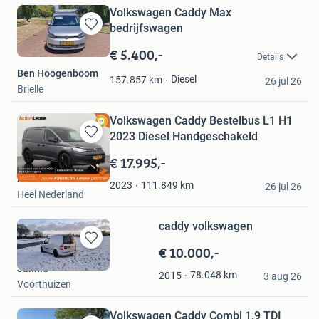
Volkswagen Caddy Max
bedrijfswagen
Bewaren
in
€ 5.400,-
Details
Mijn
Ben Hoogenboom
Favorieten
Diesel
157.857
km
26 jul 26
Brielle
Volkswagen Caddy Bestelbus L1 H1
2023 Diesel Handgeschakeld
Bewaren
in
€ 17.995,-
Mijn
Action Lease
Favorieten
111.849
km
2023
26 jul 26
Heel Nederland
caddy volkswagen
€ 10.000,-
Bewaren
in
Jannie
78.048
km
2015
Mijn
3 aug 26
Voorthuizen
Favorieten
Volkswagen Caddy Combi 1.9 TDI