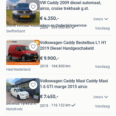
VW Caddy 2009 diesel automaat,
airco, cruise trekhaak g.st.
Bewaren
in
€ 4.250,-
Details
Mijn
Ooms Verhuur Klassiekers en Onderdelenservice
Favorieten
309.000
km
2009
Vandaag
Swifterbant
Volkswagen Caddy Bestelbus L1 H1
2019 Diesel Handgeschakeld
Bewaren
in
€ 9.900,-
Mijn
Action Lease
Favorieten
184.830
km
2019
Vandaag
Heel Nederland
Volkswagen Caddy Maxi Caddy Maxi
1.6 GTI marge 2015 airco
Bewaren
in
€ 7.450,-
Details
Mijn
Benelux Tyres B.V.
Favorieten
116.122
km
2015
Vandaag
Nistelrode