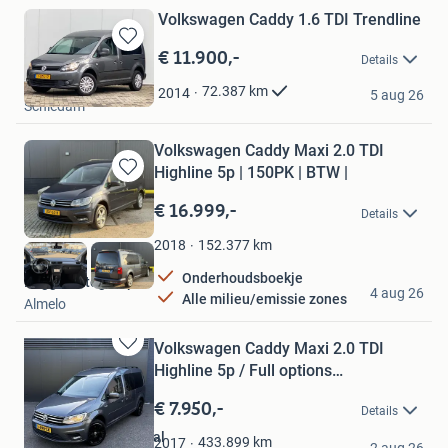
Volkswagen Caddy 1.6 TDI Trendline
€ 11.900,-
Bewaren
Details
in
Autobedrijf Nor
Mijn
72.387
km
2014
5 aug 26
Schiedam
Favorieten
Volkswagen Caddy Maxi 2.0 TDI
Highline 5p | 150PK | BTW |
Bewaren
in
€ 16.999,-
Details
Mijn
Favorieten
152.377
km
2018
Onderhoudsboekje
Regge Autogroep
4 aug 26
Alle milieu/emissie zones
Almelo
Volkswagen Caddy Maxi 2.0 TDI
Bewaren
Highline 5p / Full options…
in
Mijn
€ 7.950,-
Details
Favorieten
SenD Auto's Oldenzaal
433.899
km
2017