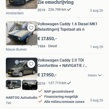
in
Zie omschrijving
Mijn
Troostwijk Auctions
Favorieten
226.799
km
2019
3 aug 26
Amsterdam
Volkswagen Caddy 1.6 Diesel MK1
Belastingvrij Topstaat als n
Bewaren
in
€ 17.850,-
Mijn
Smit Bedrijfswagens
Favorieten
Diesel
1984
1 aug 26
Nieuw-Buinen
Volkswagen Caddy 2.0 TDI
Comfortline + NAVIGATIE /
Bewaren
TREKHAAK
in
€ 17.950,-
Details
Mijn
Favorieten
137.715
km
2016
NAP gecontroleerd
Financiering mogelijk
HARTOG Autostudio
3 aug 26
Alle milieu/emissie zones
Tiel