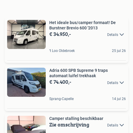
Het ideale bus/camper formaat! De
Burstner Brevio 600 '2013
€ 34.950,-
Details
't Loo Oldebroek
25 jul 26
Adria 600 SPB Supreme 9 traps
automaat luifel trekhaak
€ 74.400,-
Details
Sprang-Capelle
14 jul 26
Camper stalling beschikbaar
Zie omschrijving
Details