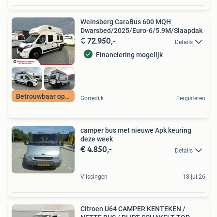
Weinsberg CaraBus 600 MQH
Dwarsbed/2025/Euro-6/5.9M/Slaapdak
€ 72.950,-
Details
Financiering mogelijk
Betrouwbaar op pad
Gorredijk
Eergisteren
camper bus met nieuwe Apk keuring
deze week
€ 4.850,-
Details
Vlissingen
18 jul 26
Citroen U64 CAMPER KENTEKEN /