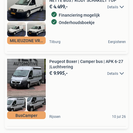
NETTE BUS / RIJDT SCHAKELT TOP
€ 4.499,-
Details
Financiering mogelijk
Onderhoudsboekje
MILIEUZONE VRIJ
Tilburg
Eergisteren
Peugeot Boxer | Camper bus | APK 6-27
|Luchtvering
€ 9.995,-
Details
BusCamper
Rijssen
10 jul 26