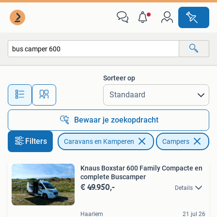
Campers
Sorteer op
Alle afstanden…
Bewaar je zoekopdracht
Filters
Caravans en Kamperen
Campers
Ve
Knaus Boxstar 600 Family Compacte en
complete Buscamper
€ 49.950,-
Details
Haarlem
21 jul 26