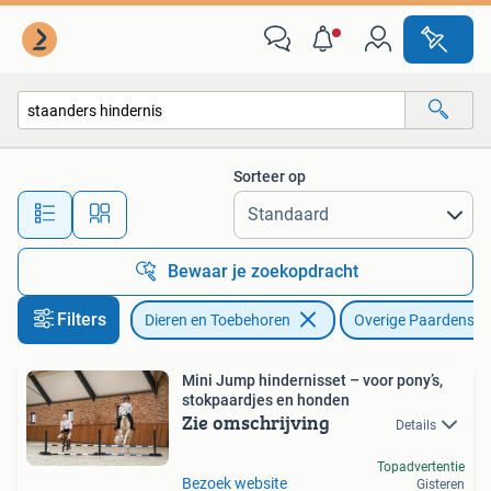
Paarden en Pony's | Overige Paardenspullen
Sorteer op
Alle afstanden…
Bewaar je zoekopdracht
Filters
Dieren en Toebehoren
Overige Paardenspu
Mini Jump hindernisset – voor pony’s,
stokpaardjes en honden
Zie omschrijving
Details
Topadvertentie
Bezoek website
Gisteren