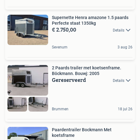
Supernette Henra amazone 1.5 paards
Perfecte staat 1350kg
€ 2.750,00
Details
Sevenum
3 aug 26
2 Paards trailer met koetsenframe.
Böckmann. Bouwj: 2005
Gereserveerd
Details
Brummen
18 jul 26
Paardentrailer Bockmann Met
koetsframe