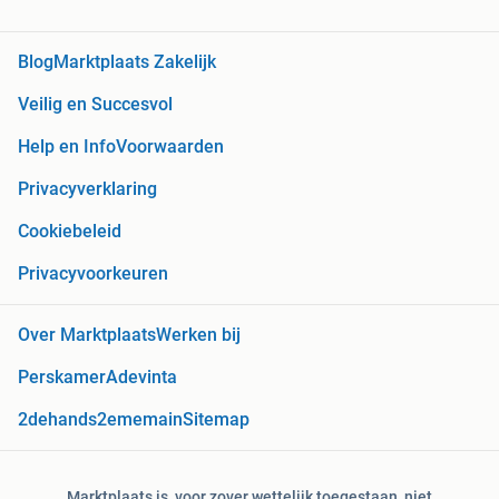
Blog
Marktplaats Zakelijk
Veilig en Succesvol
Help en Info
Voorwaarden
Privacyverklaring
Cookiebeleid
Privacyvoorkeuren
Over Marktplaats
Werken bij
Perskamer
Adevinta
2dehands
2ememain
Sitemap
Marktplaats is, voor zover wettelijk toegestaan, niet