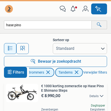
Fietsen | Tandems
Sorteer op
Alle afstanden…
Bewaar je zoekopdracht
Filters
Fietsen en Brommers
Tandems
Verwijder filters
€ 1000 korting zomeractie op Hase Pino
E Shimano Steps
€ 8.990,00
Details
Dagtopper
Zevenbergen
Eergisteren