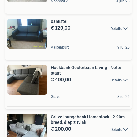
Noordwijk
4 jun 26
bankstel
€ 120,00
Details
Valkenburg
9 jul 26
Hoekbank Oosterbaan Living - Nette
staat
€ 400,00
Details
Grave
8 jul 26
Grijze loungebank Homestock - 2.90m
breed, diep zitvlak
€ 200,00
Details