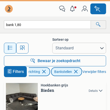
Banken | Bankstellen
Sorteer op
Alle afstanden…
Bewaar je zoekopdracht
Filters
Huis en Inrichting
Bankstellen
Verwijder filters
Hoekbanken grijs
Bieden
Details