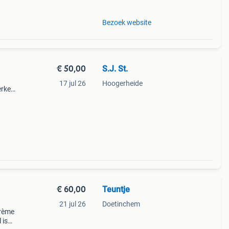
Bezoek website
€ 50,00
S.J. St.
17 jul 26
Hoogerheide
erken
en
€ 60,00
Teuntje
21 jul 26
Doetinchem
crème
 is