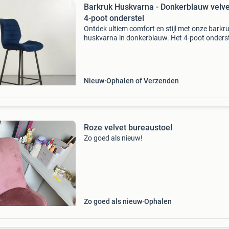
Barkruk Huskvarna - Donkerblauw velve
4-poot onderstel
Ontdek ultiem comfort en stijl met onze barkr
huskvarna in donkerblauw. Het 4-poot onders
biedt optimale stabiliteit, terwijl het tijdloze o
elke vergaderruimte verfraait. Vervaardigd me
Nieuw
Ophalen of Verzenden
Roze velvet bureaustoel
Zo goed als nieuw!
Zo goed als nieuw
Ophalen