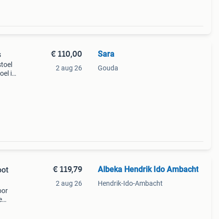
€ 110,00
Sara
s
stoel
2 aug 26
Gouda
oel is
rp
€ 119,79
Albeka Hendrik Ido Ambacht
oot
2 aug 26
Hendrik-Ido-Ambacht
oor
e
,
+