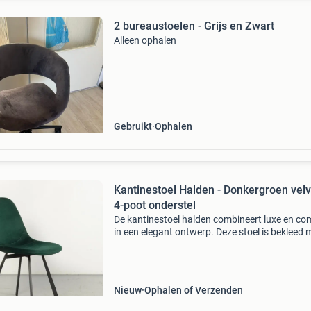
2 bureaustoelen - Grijs en Zwart
Alleen ophalen
Gebruikt
Ophalen
Kantinestoel Halden - Donkergroen velvet -
4-poot onderstel
De kantinestoel halden combineert luxe en co
in een elegant ontwerp. Deze stoel is bekleed 
zacht donkergroen velvet, wat zorgt voor een
chique uitstraling in elke kantine of eetruimte.
st
Nieuw
Ophalen of Verzenden