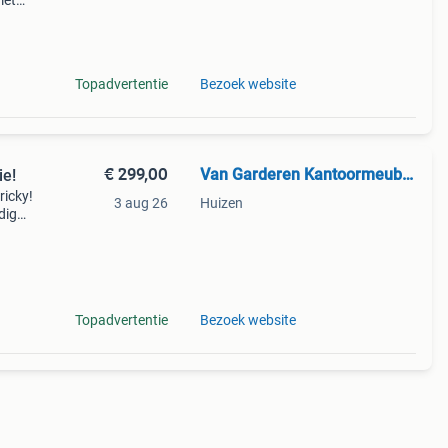
met
 Het
Topadvertentie
Bezoek website
€ 299,00
Van Garderen Kantoormeubelen
ie!
ricky!
3 aug 26
Huizen
dig
ekjes
Topadvertentie
Bezoek website