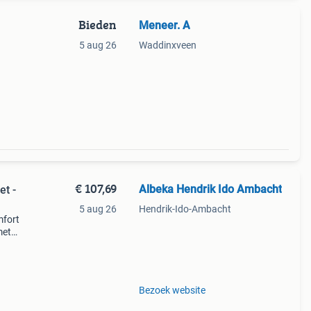
Bieden
Meneer. A
5 aug 26
Waddinxveen
€ 107,69
Albeka Hendrik Ido Ambacht
5 aug 26
Hendrik-Ido-Ambacht
mfort
met
 Het
Bezoek website