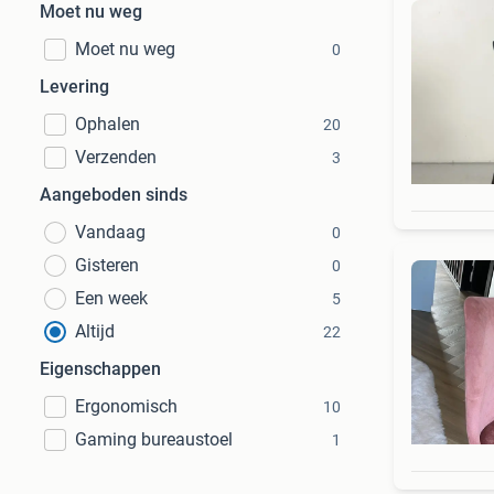
Moet nu weg
Moet nu weg
0
Levering
Ophalen
20
Verzenden
3
Aangeboden sinds
Vandaag
0
Gisteren
0
Een week
5
Altijd
22
Eigenschappen
Ergonomisch
10
Gaming bureaustoel
1