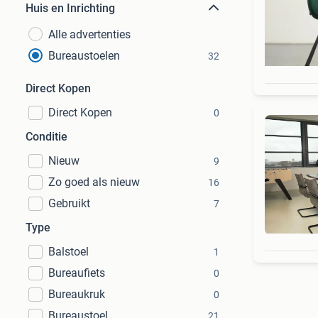
Huis en Inrichting
Alle advertenties
Bureaustoelen
32
Direct Kopen
Direct Kopen
0
Conditie
Nieuw
9
Zo goed als nieuw
16
Gebruikt
7
Type
Balstoel
1
Bureaufiets
0
Bureaukruk
0
Bureaustoel
21