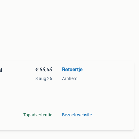
€ 55,45
Retoertje
l
3 aug 26
Arnhem
ame
e
Topadvertentie
Bezoek website