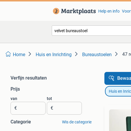
Help en info
Voor
47 r
Home
Huis en Inrichting
Bureaustoelen
Verfijn resultaten
Bewaa
Prijs
Huis en Inri
van
tot
€
€
Categorie
Wis de categorie