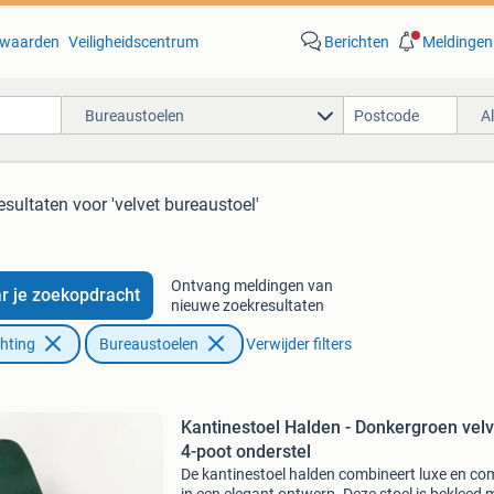
waarden
Veiligheidscentrum
Berichten
Meldingen
Bureaustoelen
A
esultaten
voor 'velvet bureaustoel'
Ontvang meldingen van
r je zoekopdracht
nieuwe zoekresultaten
chting
Bureaustoelen
Verwijder filters
Kantinestoel Halden - Donkergroen velvet -
4-poot onderstel
De kantinestoel halden combineert luxe en co