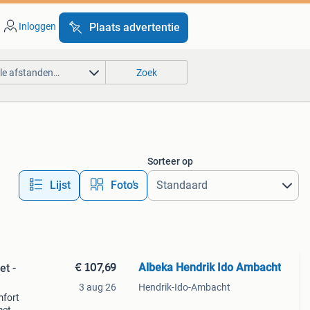
Inloggen
Plaats advertentie
lle afstanden…
Zoek
Sorteer op
Lijst
Foto’s
€ 107,69
Albeka Hendrik Ido Ambacht
3 aug 26
Hendrik-Ido-Ambacht
mfort