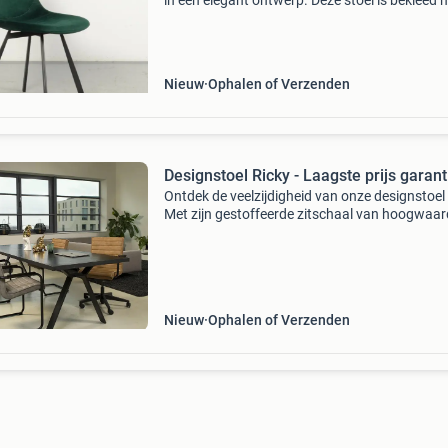
in een elegant ontwerp. Deze stoel is bekleed 
zacht donkergroen velvet, wat zorgt voor een
chique uitstraling in elke kantine of eetruimte.
st
Nieuw
Ophalen of Verzenden
Designstoel Ricky - Laagste prijs garant
Ontdek de veelzijdigheid van onze designstoel 
Met zijn gestoffeerde zitschaal van hoogwaar
vintage kunstleder of velvet en armlegger opd
van gematteerd bakeliet, straalt deze stoel tijd
Nieuw
Ophalen of Verzenden