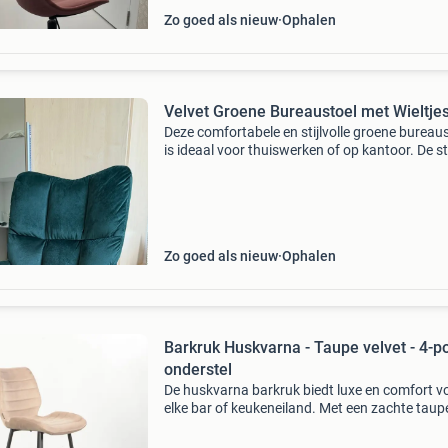
Zo goed als nieuw
Ophalen
Velvet Groene Bureaustoel met Wieltje
Deze comfortabele en stijlvolle groene bureau
is ideaal voor thuiswerken of op kantoor. De st
voorzien van wieltjes voor gemakkelijke
verplaatsing en heeft een ergonomisch ontwe
voor opti
Zo goed als nieuw
Ophalen
Barkruk Huskvarna - Taupe velvet - 4-p
onderstel
De huskvarna barkruk biedt luxe en comfort v
elke bar of keukeneiland. Met een zachte taup
velvet bekleding en een stevig 4-poot onderstel
straalt deze kruk elegantie uit. Gemaakt van a