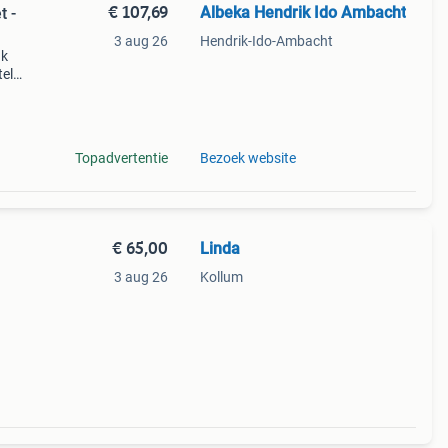
€ 107,69
Albeka Hendrik Ido Ambacht
t -
3 aug 26
Hendrik-Ido-Ambacht
uk
tel
ntwerp
t v
Topadvertentie
Bezoek website
€ 65,00
Linda
3 aug 26
Kollum