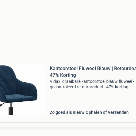
Kantoorstoel Fluweel Blauw | Retourdea
47% Korting
Vidaxl draaibare kantoorstoel blauw fluweel -
gecontroleerd retourproduct - 47% korting!
Materiaal: luxe blauw fluweel met metalen fr
ergonomie: 360 graden draaibaar en in hoogt
verstelbaar (gasve
Zo goed als nieuw
Ophalen of Verzenden