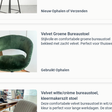
kwalitei
Nieuw
Ophalen of Verzenden
Velvet Groene Bureaustoel
Stijlvolle en comfortabele groene bureaustoel
bekleed met zacht velvet. Perfect voor thuisw
of als extra zitplek. De stoel is in goede staat 
biedt een prettige zitervaring.
Gebruikt
Ophalen
Velvet witte/crème bureaustoel,
kleermakerszit stoel
Deze comfortabele velvet bureaustoel in wit/
kleur is perfect voor lange werkdagen. De stoel