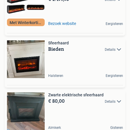
Met Winterkorting
Bezoek website
Eergisteren
Sfeerhaard
Bieden
Details
Halsteren
Eergisteren
Zwarte elektrische sfeerhaard
€ 80,00
Details
Almkerk
Gisteren