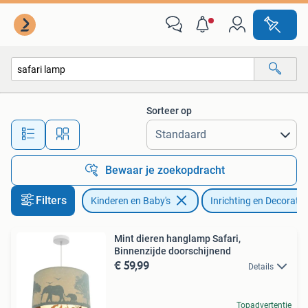
Kinderkamer | Inrichting en Decoratie
Sorteer op
Alle afstanden…
Bewaar je zoekopdracht
Filters
Kinderen en Baby's
Inrichting en Decoratie
Mint dieren hanglamp Safari,
Binnenzijde doorschijnend
€ 59,99
Details
Topadvertentie