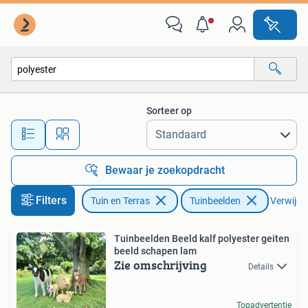
Tuinbeelden
Sorteer op
Alle afstanden…
Bewaar je zoekopdracht
Filters
Tuin en Terras
Tuinbeelden
Verwijder
Tuinbeelden Beeld kalf polyester geiten
beeld schapen lam
Zie omschrijving
Details
Topadvertentie