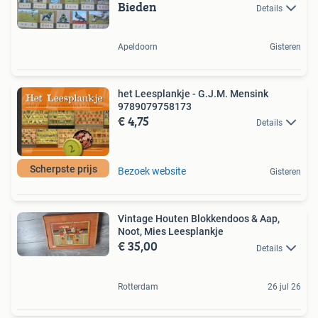
Bieden
Details
Apeldoorn
Gisteren
het Leesplankje - G.J.M. Mensink
9789079758173
€ 4,75
Details
Scherpste prijs
Bezoek website
Gisteren
Vintage Houten Blokkendoos & Aap,
Noot, Mies Leesplankje
€ 35,00
Details
Rotterdam
26 jul 26