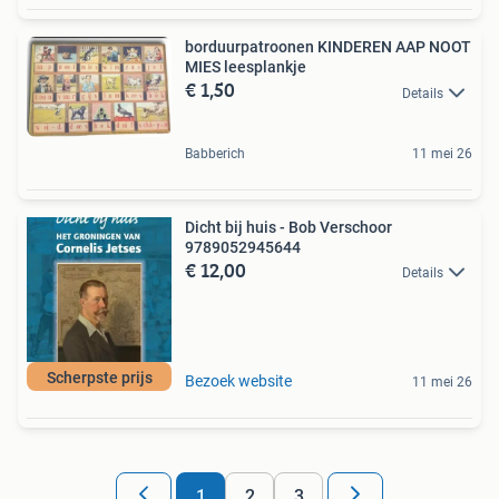
borduurpatroonen KINDEREN AAP NOOT
MIES leesplankje
€ 1,50
Details
Babberich
11 mei 26
Dicht bij huis - Bob Verschoor
9789052945644
€ 12,00
Details
Scherpste prijs
Bezoek website
11 mei 26
1
2
3