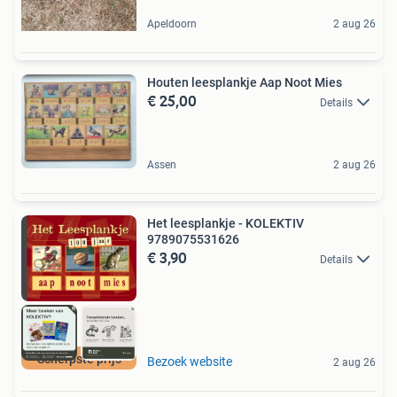
Apeldoorn
2 aug 26
Houten leesplankje Aap Noot Mies
€ 25,00
Details
Assen
2 aug 26
Het leesplankje - KOLEKTIV
9789075531626
€ 3,90
Details
Scherpste prijs
Bezoek website
2 aug 26