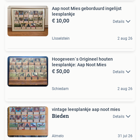
Aap noot Mies geborduurd ingelijst
leesplankje
€ 10,00
Details
IJsselstein
2 aug 26
Hoogeveen´s Origineel houten
leesplankje: Aap Noot Mies
€ 50,00
Details
Schiedam
2 aug 26
vintage leesplankje aap noot mies
Bieden
Details
Almelo
31 jul 26