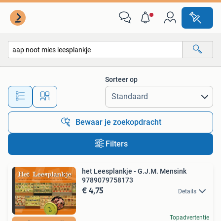
Alle categorieën…
Sorteer op
Alle afstanden…
Bewaar je zoekopdracht
Filters
het Leesplankje - G.J.M. Mensink
9789079758173
€ 4,75
Details
Topadvertentie