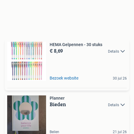
HEMA Gelpennen - 30 stuks
€ 8,69
Details
Bezoek website
30 jul 26
Planner
Bieden
Details
Beilen
21 jul 26