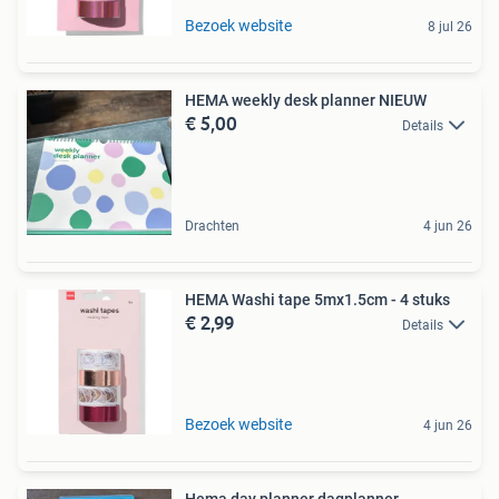
Bezoek website
8 jul 26
HEMA weekly desk planner NIEUW
€ 5,00
Details
Drachten
4 jun 26
HEMA Washi tape 5mx1.5cm - 4 stuks
€ 2,99
Details
Bezoek website
4 jun 26
Hema day planner dagplanner