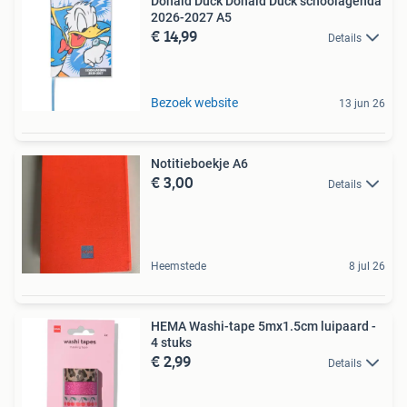
Donald Duck Donald Duck schoolagenda
2026-2027 A5
€ 14,99
Details
Bezoek website
13 jun 26
Notitieboekje A6
€ 3,00
Details
Heemstede
8 jul 26
HEMA Washi-tape 5mx1.5cm luipaard -
4 stuks
€ 2,99
Details