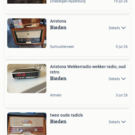
Driebergen-Rijsenburg
19 jul 26
Aristona
Bieden
Details
Surhuisterveen
5 jul 26
Aristona Wekkerradio wekker radio, oud
retro
Bieden
Details
Almelo
3 jul 26
twee oude radio's
Bieden
Details