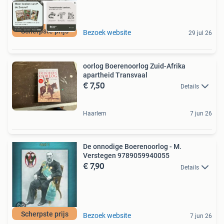
Scherpste prijs
Bezoek website
29 jul 26
oorlog Boerenoorlog Zuid-Afrika
apartheid Transvaal
€ 7,50
Details
Haarlem
7 jun 26
De onnodige Boerenoorlog - M.
Verstegen 9789059940055
€ 7,90
Details
Scherpste prijs
Bezoek website
7 jun 26