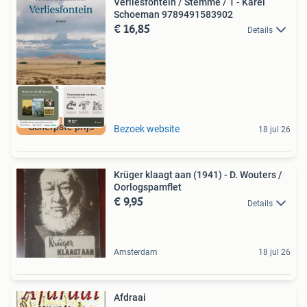
Verliesfontein / Stemme / 1 - Karel
Schoeman 9789491583902
€ 16,85
Details
Scherpste prijs
Bezoek website
18 jul 26
Krüger klaagt aan (1941) - D. Wouters /
Oorlogspamflet
€ 9,95
Details
Amsterdam
18 jul 26
Afdraai