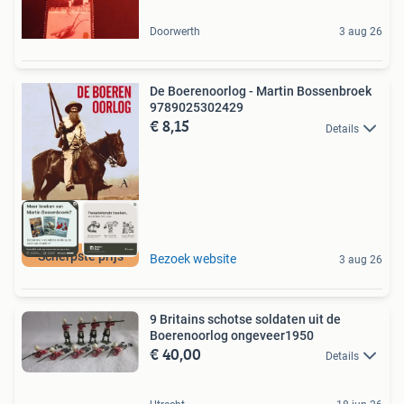
Doorwerth
3 aug 26
De Boerenoorlog - Martin Bossenbroek
9789025302429
€ 8,15
Details
Scherpste prijs
Bezoek website
3 aug 26
9 Britains schotse soldaten uit de
Boerenoorlog ongeveer1950
€ 40,00
Details