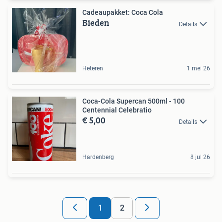
Cadeaupakket: Coca Cola
Bieden
Details
Heteren
1 mei 26
Coca-Cola Supercan 500ml - 100
Centennial Celebratio
€ 5,00
Details
Hardenberg
8 jul 26
1
2