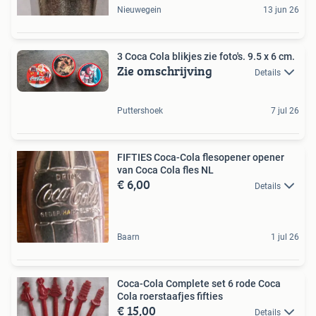
Nieuwegein
13 jun 26
3 Coca Cola blikjes zie foto's. 9.5 x 6 cm.
Zie omschrijving
Details
Puttershoek
7 jul 26
FIFTIES Coca-Cola flesopener opener
van Coca Cola fles NL
€ 6,00
Details
Baarn
1 jul 26
Coca-Cola Complete set 6 rode Coca
Cola roerstaafjes fifties
€ 15,00
Details