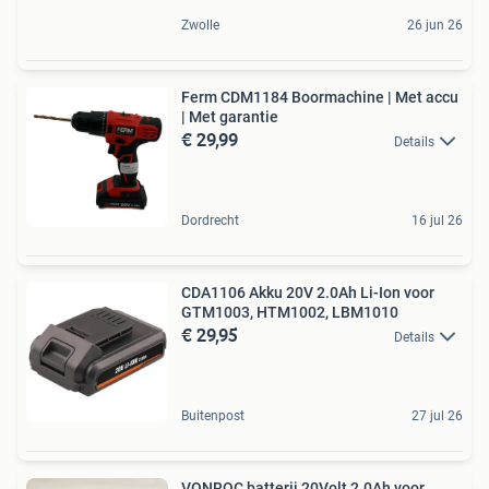
Zwolle
26 jun 26
Ferm CDM1184 Boormachine | Met accu
| Met garantie
€ 29,99
Details
Dordrecht
16 jul 26
CDA1106 Akku 20V 2.0Ah Li-Ion voor
GTM1003, HTM1002, LBM1010
€ 29,95
Details
Buitenpost
27 jul 26
VONROC batterij 20Volt 2.0Ah voor