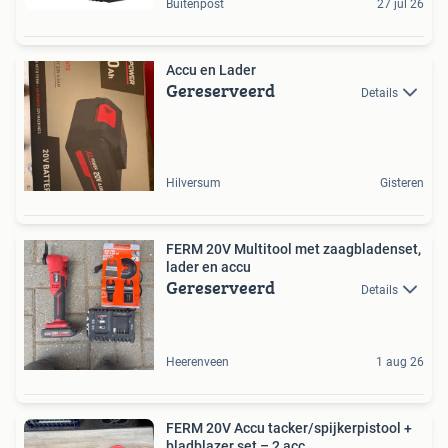
Buitenpost
27 jul 26
Accu en Lader
Gereserveerd
Details
Hilversum
Gisteren
FERM 20V Multitool met zaagbladenset,
lader en accu
Gereserveerd
Details
Heerenveen
1 aug 26
FERM 20V Accu tacker/spijkerpistool +
bladblazer set – 2 acc