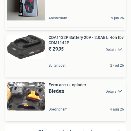
Amsterdam
9 jun 26
CDA1132P Battery 20V - 2.0Ah Li-Ion tbv
CDM1142P
€ 29,95
Details
Buitenpost
27 jul 26
Ferm accu + oplader
Bieden
Details
Doetinchem
4 aug 26