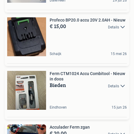
Dalerveen
29 jul 26
Profeco BP20.0 accu 20V 2.0AH - Nieuw
€ 15,00
Details
Schaijk
15 mei 26
Ferm CTM1024 Accu Combitool - Nieuw
in doos
Bieden
Details
Eindhoven
15 jun 26
Acculader Ferm zgan
€ 20,00