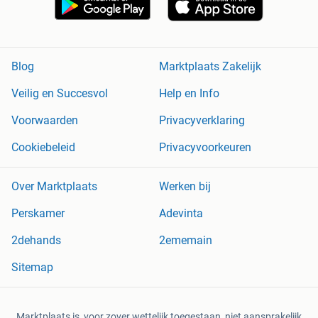
Blog
Marktplaats Zakelijk
Veilig en Succesvol
Help en Info
Voorwaarden
Privacyverklaring
Cookiebeleid
Privacyvoorkeuren
Over Marktplaats
Werken bij
Perskamer
Adevinta
2dehands
2ememain
Sitemap
Marktplaats is, voor zover wettelijk toegestaan, niet aansprakelijk