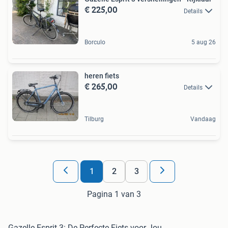
€ 225,00
Details
Borculo
5 aug 26
heren fiets
€ 265,00
Details
Tilburg
Vandaag
1
2
3
Pagina 1 van 3
Gazelle Esprit 3: De Perfecte Fiets voor Jou