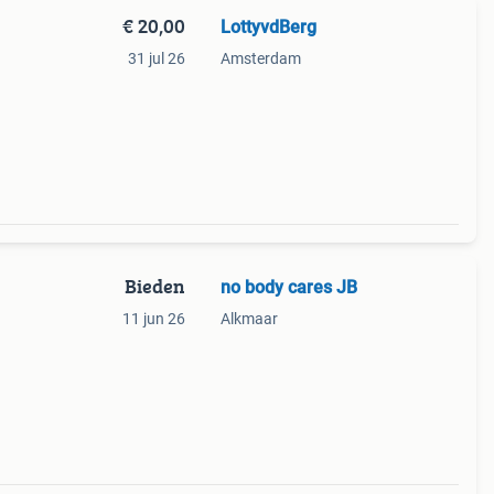
€ 20,00
LottyvdBerg
31 jul 26
Amsterdam
Bieden
no body cares JB
11 jun 26
Alkmaar