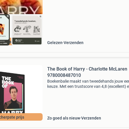
cherpste prijs
Gelezen
Verzenden
The Book of Harry - Charlotte McLaren
9780008487010
Boekenbalie maakt van tweedehands jouw ee
keuze. Met een trustscore van 4,8 (excellent) 
dagen retour garantie maken we dat iedere d
waar. Bestel direct op onze website! Titel: the
of
cherpste prijs
Zo goed als nieuw
Verzenden