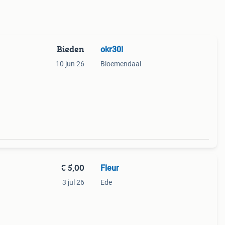
Bieden
okr30!
10 jun 26
Bloemendaal
€ 5,00
Fleur
3 jul 26
Ede