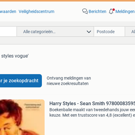
waarden
Veiligheidscentrum
Berichten
Meldingen
Alle categorieën…
A
y styles vogue'
Ontvang meldingen van
r je zoekopdracht
nieuwe zoekresultaten
Harry Styles - Sean Smith 9780008359
Boekenbalie maakt van tweedehands jouw ee
keuze. Met een trustscore van 4,8 (excellent) 
dagen retour garantie maken we dat iedere d
waar. Bestel direct op onze website! Titel: harr
styles