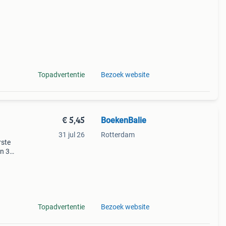
Topadvertentie
Bezoek website
€ 5,45
BoekenBalie
31 jul 26
Rotterdam
rste
en 30
ag
 book
Topadvertentie
Bezoek website