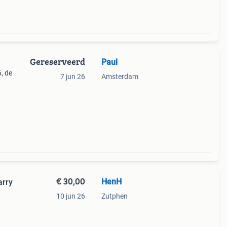
Gereserveerd
Paul
6, de
7 jun 26
Amsterdam
€ 30,00
HenH
arry
10 jun 26
Zutphen