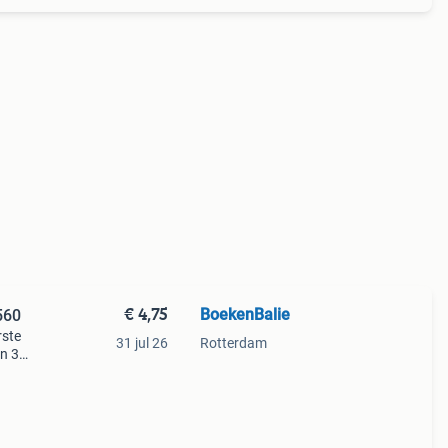
€ 4,75
BoekenBalie
560
rste
31 jul 26
Rotterdam
en 30
ag
y