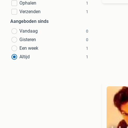
Ophalen
1
Verzenden
1
Aangeboden sinds
Vandaag
0
Gisteren
0
Een week
1
Altijd
1