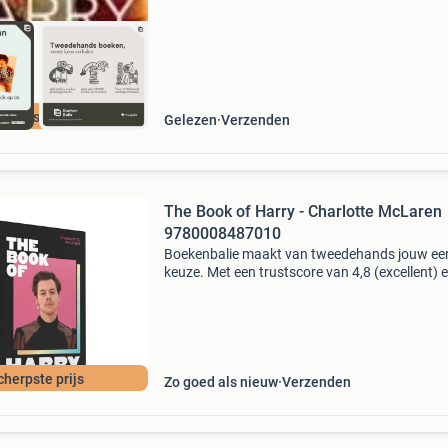
cherpste prijs
Gelezen
Verzenden
The Book of Harry - Charlotte McLaren
9780008487010
Boekenbalie maakt van tweedehands jouw ee
keuze. Met een trustscore van 4,8 (excellent) 
dagen retour garantie maken we dat iedere d
waar. Bestel direct op onze website! Titel: the
of
cherpste prijs
Zo goed als nieuw
Verzenden