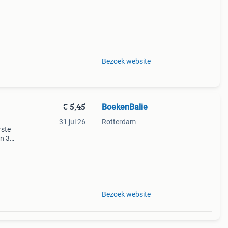
Bezoek website
€ 5,45
BoekenBalie
31 jul 26
Rotterdam
rste
en 30
ag
 book
Bezoek website