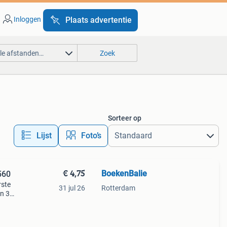
Inloggen
Plaats advertentie
lle afstanden…
Zoek
Sorteer op
Lijst
Foto’s
€ 4,75
BoekenBalie
560
rste
31 jul 26
Rotterdam
en 30
ag
y