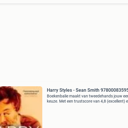
Harry Styles - Sean Smith 9780008359
Boekenbalie maakt van tweedehands jouw ee
keuze. Met een trustscore van 4,8 (excellent) 
dagen retour garantie maken we dat iedere d
waar. Bestel direct op onze website! Titel: harr
styles