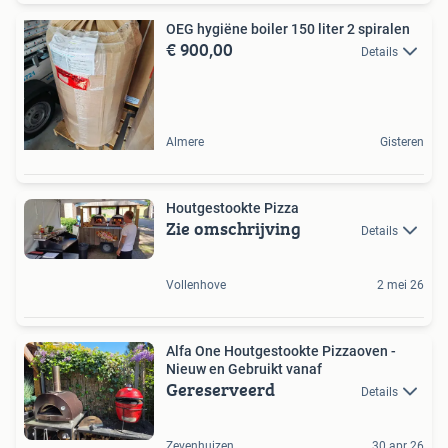
OEG hygiëne boiler 150 liter 2 spiralen
€ 900,00
Details
Almere
Gisteren
Houtgestookte Pizza
Zie omschrijving
Details
Vollenhove
2 mei 26
Alfa One Houtgestookte Pizzaoven -
Nieuw en Gebruikt vanaf
Gereserveerd
Details
Zevenhuizen
30 apr 26