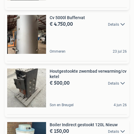
Cv 5000l Buffervat
€ 4.750,00
Details
Ommeren
23 jul 26
Houtgestookte zwembad verwarming/cv
ketel
€ 500,00
Details
Son en Breugel
4 jun 26
Boiler Indirect gestookt 120L Nieuw
€ 150,00
Details