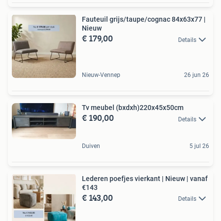
Fauteuil grijs/taupe/cognac 84x63x77 |
Nieuw
€ 179,00
Details
Nieuw-Vennep
26 jun 26
Tv meubel (bxdxh)220x45x50cm
€ 190,00
Details
Duiven
5 jul 26
Lederen poefjes vierkant | Nieuw | vanaf
€143
€ 143,00
Details