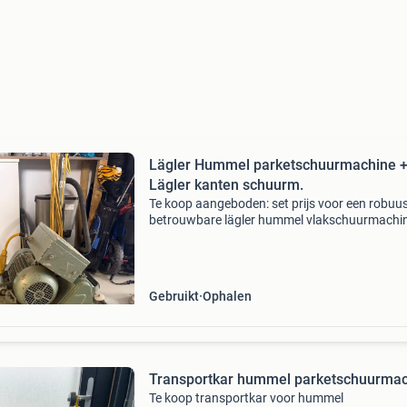
Lägler Hummel parketschuurmachine 
Lägler kanten schuurm.
Te koop aangeboden: set prijs voor een robuu
betrouwbare lägler hummel vlakschuurmachin
ideaal voor professioneel gebruik. Deze machi
van het type hummel en heeft een vermogen 
1.1 Kw,
Gebruikt
Ophalen
Transportkar hummel parketschuurma
Te koop transportkar voor hummel