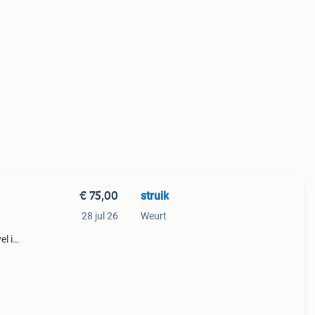
€ 75,00
struik
28 jul 26
Weurt
l is
ls op