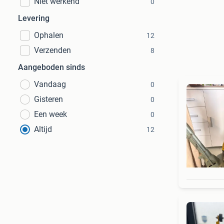
Niet werkend
0
Levering
Ophalen
12
Verzenden
8
Aangeboden sinds
Vandaag
0
Gisteren
0
Een week
0
Altijd
12