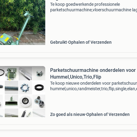
Te koop goedwerkende professionele
parketschuurmachine,vloerschuurmachine lag
hummel kijk mij andere advertenties bellen via
whatsapp 0621625531 inruil mogelijk zolang 
advertentie staat is de ma
Gebruikt
Ophalen of Verzenden
Parketschuurmachine onderdelen voor
Hummel,Unico,Trio,Flip
Te koop nieuwe onderdelen voor parketschuu
hummel,unico,randmeister,trio,flip,single,elan,e
Reparatie en onderhoud is uiteraard mogelijk v
soorten vloerschuurmachines. Verzen
Zo goed als nieuw
Ophalen of Verzenden