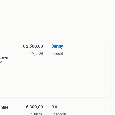
€ 2.500,00
Danny
+
19 jul 26
Utrecht
ste en
e,
ne is
van
€ 300,00
D.V.
chine
4 jun 26
De Meern