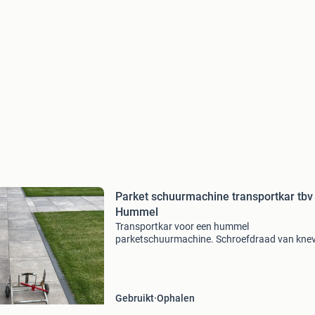
Parket schuurmachine transportkar tbv
Hummel
Transportkar voor een hummel
parketschuurmachine. Schroefdraad van kneve
slecht. Vandaar de lage prijs. Voor de rest zoa
de foto, kan prima nog een ronde mee.
Gebruikt
Ophalen