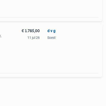
€ 1.785,00
d v g
t.
11 jul 26
Soest