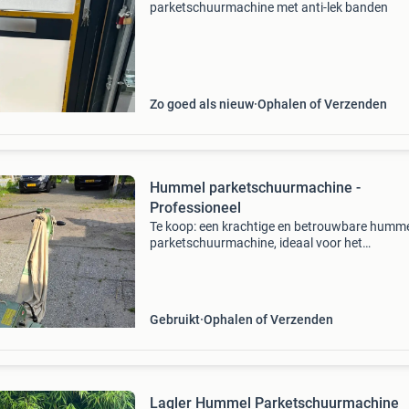
parketschuurmachine met anti-lek banden
Zo goed als nieuw
Ophalen of Verzenden
Hummel parketschuurmachine -
Professioneel
Te koop: een krachtige en betrouwbare humm
parketschuurmachine, ideaal voor het
professioneel schuren van houten vloeren. De
machine staat bekend om zijn duurzaamheid 
efficiëntie, zelfs bij int
Gebruikt
Ophalen of Verzenden
Lagler Hummel Parketschuurmachine