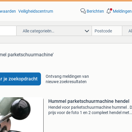
waarden
Veiligheidscentrum
Berichten
Meldingen
Alle categorieën…
A
mel parketschuurmachine'
Ontvang meldingen van
r je zoekopdracht
nieuwe zoekresultaten
Hummel parketschuurmachine hendel
Hendel voor parketschuurmachine hummel . 
prijs voor de foto 1 en 2 compleet hendel met
handvaten en as €175,50 ex btw. De prijs voor
foto 3 €102,75 ex btw inrui is mogelijk kijk mijn