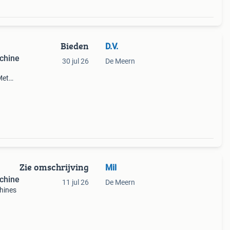
Bieden
D.V.
chine
30 jul 26
De Meern
Met
taat
pp
Zie omschrijving
Mil
chine
11 jul 26
De Meern
chines