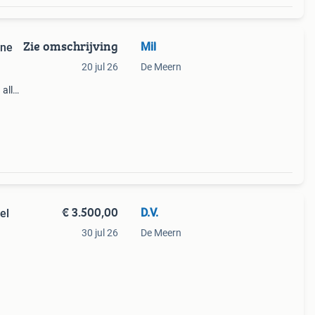
Zie omschrijving
Mil
20 jul 26
De Meern
alle
ijn
€ 3.500,00
D.V.
el
30 jul 26
De Meern
ote