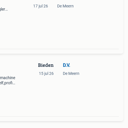
17 jul 26
De Meern
ler
de
Bieden
D.V.
15 jul 26
De Meern
rmachine
lf,profit.
oor alle