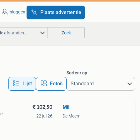
Inloggen
Plaats advertentie
lle afstanden…
Zoek
Sorteer op
Lijst
Foto’s
€ 102,50
Mil
De
22 jul 26
De Meern
 de
 a