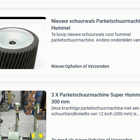
Nieuwe schuurwals Parketschuurmachine
Hummel
Te koop nieuwe schuurwals voor hummel
parketschuurmachine. Andere onderdelen van 
lagler parketschuurmachines leverbaar. Kijk m
andere advertenties bellen via whatsapp
0621625531 zolang de adve
Nieuw
Ophalen of Verzenden
3 X Parketschuurmachine Super Humm
300 mm
Deze krachtige parketschuurmachine met een
schuurbandbreedte van 12 inch (300 mm) is
ontworpen voor het efficiënt afwerken van gr
oppervlakken in openbare gebouwen. De
superhummel levert een uitste