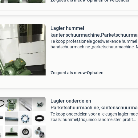
Zo goed als nieuw
Ophalen of Verzenden
Lagler hummel
kantenschuurmachine,Parketschuurma
Te koop professionele goedwerkende hummel
bandschuurmachine ,parketschuurmachine. 
stofzak schuurwals en spanner zijn in goede s
kijk mij andere advertenties bellen via whatsa
0621625531
Zo goed als nieuw
Ophalen
Lagler onderdelen
Parketschuurmachine,kantenschuurma
Te koop onderdelen voor alle eugen lagler ma
zoals: hummel,trio,unico,randmeister ,profit
,single,elan reparatie en onderhoud van alle
parketschuurmachines en andere machines is
mogelijk inruil