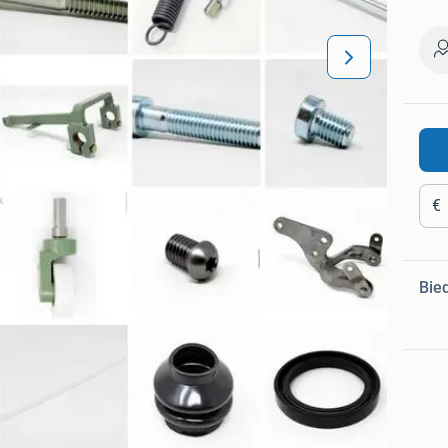
€
Bie