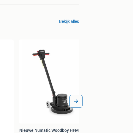
Bekijk alles
Lagler hummel
kantenschuurmach
Bieden
Nieuwe Numatic Woodboy HFM-