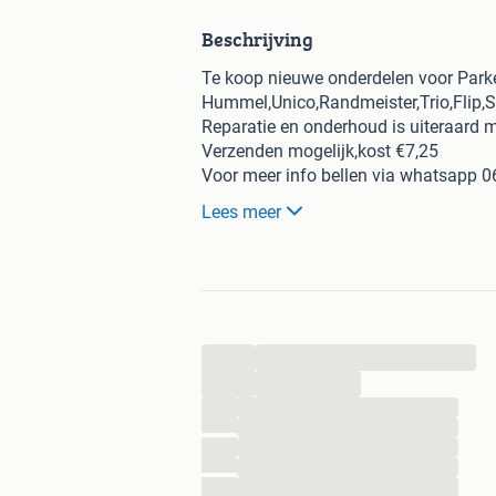
Beschrijving
Te koop nieuwe onderdelen voor Par
Hummel,Unico,Randmeister,Trio,Flip,Sin
Reparatie en onderhoud is uiteraard m
Verzenden mogelijk,kost €7,25
Voor meer info bellen via whatsapp
Zolang de advertentie staat is de mac
Lees meer
...
...
...
...
...
...
...