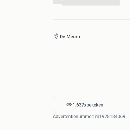
...
De Meern
1.637x
bekeken
Advertentienummer: m1928184069