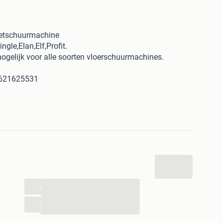
ketschuurmachine
gle,Elan,Elf,Profit.
ogelijk voor alle soorten vloerschuurmachines.
 0621625531
hine niet verkocht.
...
...
...
...