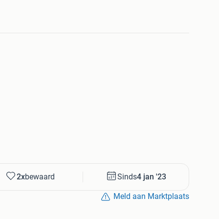
2x
bewaard
Sinds
4 jan '23
Meld aan Marktplaats