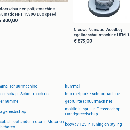
Vloerschuur en polijstmachine
Numatic HFT 1530G Duo speed
€ 800,00
Nieuwe Numatic-Woodboy
egalineschuurmachine HFM-1
€ 875,00
mmel schuurmachine
hummel
eedschap | Schuurmachines
hummel parketschuurmachine
ler hummel
gebruikte schuurmachines
makita kitspuit in Gereedschap |
o gereedschap
Handgereedschap
subishi outlander motor in Motor en
keeway 125 in Tuning en Styling
ebehoren