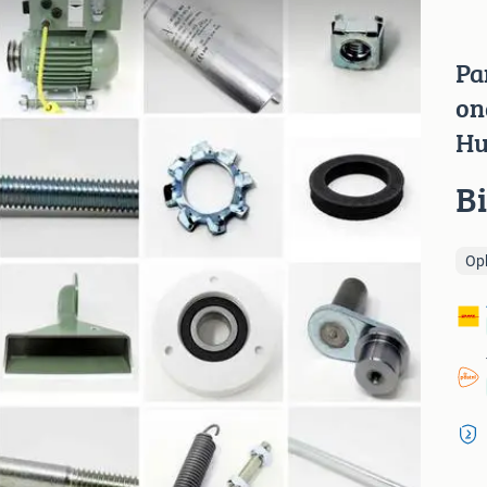
Pa
on
Hu
B
Op