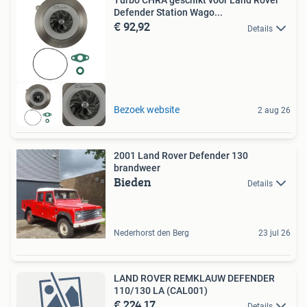
Turbo CHRA geschikt voor Land Rover
Defender Station Wago...
€ 92,92
Details
Bezoek website
2 aug 26
2001 Land Rover Defender 130
brandweer
Bieden
Details
Nederhorst den Berg
23 jul 26
LAND ROVER REMKLAUW DEFENDER
110/130 LA (CAL001)
€ 224,17
Details