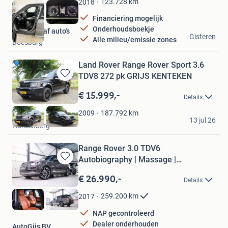
123.728
km
2018
Financiering mogelijk
Onderhoudsboekje
De Leigraaf auto's
Gisteren
Alle milieu/emissie zones
Doesburg
Land Rover Range Rover Sport 3.6
TDV8 272 pk GRIJS KENTEKEN
Bewaren
in
€ 15.999,-
Details
Mijn
Favorieten
187.792
km
2009
Wolfauto
13 jul 26
Hardenberg
Range Rover 3.0 TDV6
Autobiography | Massage |
Bewaren
Stoelkoeling
in
€ 26.990,-
Details
Mijn
Favorieten
259.200
km
2017
NAP gecontroleerd
Dealer onderhouden
AutoGijs BV