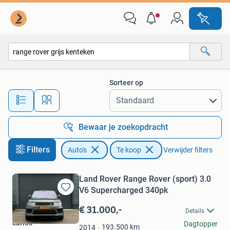
Auto's
Sorteer op
Alle afstanden…
Bewaar je zoekopdracht
Filters
Auto's
Te koop
Verwijder filters
Land Rover Range Rover (sport) 3.0
V6 Supercharged 340pk
Bewaren
in
€ 31.000,-
Details
Mijn
carlos
Dagtopper
Favorieten
193.500
km
2014