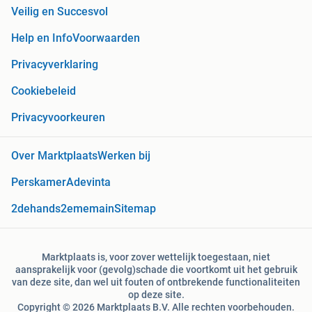
Veilig en Succesvol
Help en Info
Voorwaarden
Privacyverklaring
Cookiebeleid
Privacyvoorkeuren
Over Marktplaats
Werken bij
Perskamer
Adevinta
2dehands
2ememain
Sitemap
Marktplaats is, voor zover wettelijk toegestaan, niet
aansprakelijk voor (gevolg)schade die voortkomt uit het gebruik
van deze site, dan wel uit fouten of ontbrekende functionaliteiten
op deze site.
Copyright © 2026 Marktplaats B.V. Alle rechten voorbehouden.