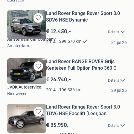
Land Rover Range Rover Sport 3.0
SDV6 HSE Dynamic
Bewaren
in
€ 12.450,-
Details
Mijn
Amsterdam Car Company
Favorieten
299.570
km
2014
31 jul 26
Amsterdam
Land Rover RANGE ROVER Grijs
Kenteken Full Option Pano 360 C
Bewaren
in
€ 24.740,-
Details
Mijn
JVDK Autoservice
Favorieten
196.336
km
2014
29 jul 26
Nieuwveen
Land Rover Range Rover Sport 3.0
TDV6 HSE Facelift [Leer,pan
Bewaren
in
€ 35.950,-
Details
Mijn
Favorieten