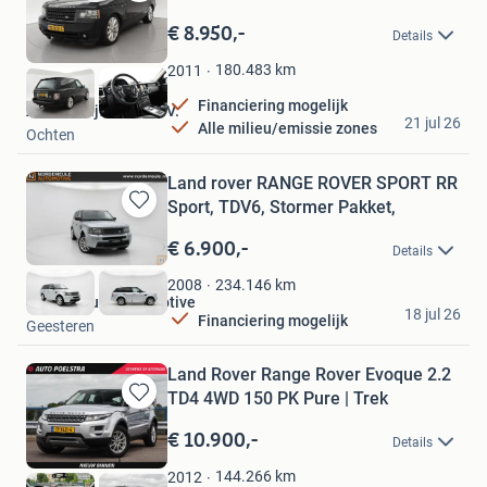
Bewaren
in
€ 8.950,-
Details
Mijn
Favorieten
180.483
km
2011
Financiering mogelijk
Autobedrijf Hazet B.V.
21 jul 26
Alle milieu/emissie zones
Ochten
Land rover RANGE ROVER SPORT RR
Sport, TDV6, Stormer Pakket,
Bewaren
in
€ 6.900,-
Details
Mijn
Favorieten
234.146
km
2008
Nordemeule Automotive
18 jul 26
Financiering mogelijk
Geesteren
Land Rover Range Rover Evoque 2.2
TD4 4WD 150 PK Pure | Trek
Bewaren
in
€ 10.900,-
Details
Mijn
Favorieten
144.266
km
2012