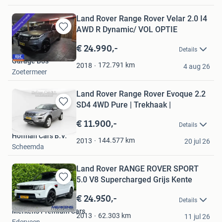
Land Rover Range Rover Velar 2.0 I4
AWD R Dynamic/ VOL OPTIE
Bewaren
in
€ 24.990,-
Details
Mijn
Garage Bos
Favorieten
172.791
km
2018
4 aug 26
Zoetermeer
Land Rover Range Rover Evoque 2.2
SD4 4WD Pure | Trekhaak |
Bewaren
in
€ 11.900,-
Details
Mijn
Hofman Cars B.V.
Favorieten
144.577
km
2013
20 jul 26
Scheemda
Land Rover RANGE ROVER SPORT
5.0 V8 Supercharged Grijs Kente
Bewaren
in
€ 24.950,-
Details
Mijn
Merkens Premium Cars
Favorieten
62.303
km
2013
11 jul 26
Ederveen