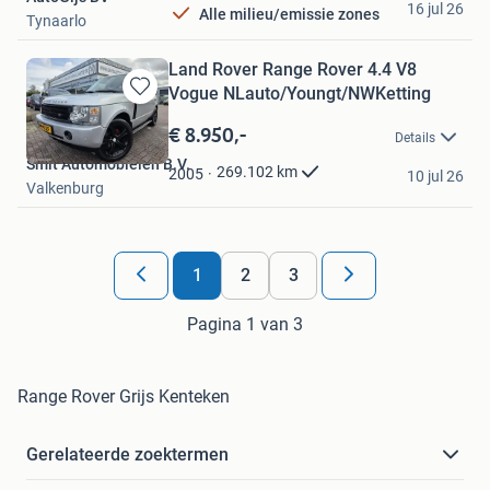
16 jul 26
Alle milieu/emissie zones
Tynaarlo
Land Rover Range Rover 4.4 V8
Vogue NLauto/Youngt/NWKetting
Bewaren
in
€ 8.950,-
Details
Mijn
Smit Automobielen B.V.
Favorieten
269.102
km
2005
10 jul 26
Valkenburg
1
2
3
Pagina 1 van 3
Range Rover Grijs Kenteken
Gerelateerde zoektermen