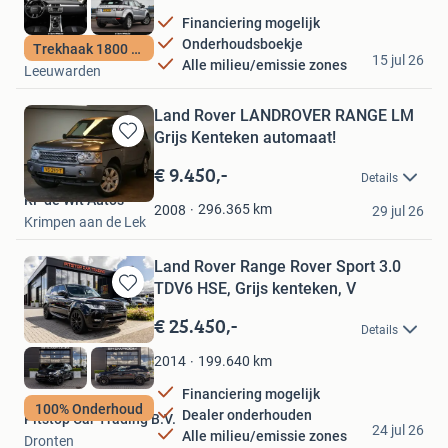
Financiering mogelijk
Onderhoudsboekje
Auto Poelstra
Trekhaak 1800 kg
15 jul 26
Alle milieu/emissie zones
Leeuwarden
Land Rover LANDROVER RANGE LM
Grijs Kenteken automaat!
Bewaren
in
€ 9.450,-
Details
Mijn
RF de Wit Auto's
Favorieten
296.365
km
2008
29 jul 26
Krimpen aan de Lek
Land Rover Range Rover Sport 3.0
TDV6 HSE, Grijs kenteken, V
Bewaren
in
€ 25.450,-
Details
Mijn
Favorieten
199.640
km
2014
Financiering mogelijk
100% Onderhoud
Dealer onderhouden
Pitstop Car Trading B.V.
24 jul 26
Alle milieu/emissie zones
Dronten