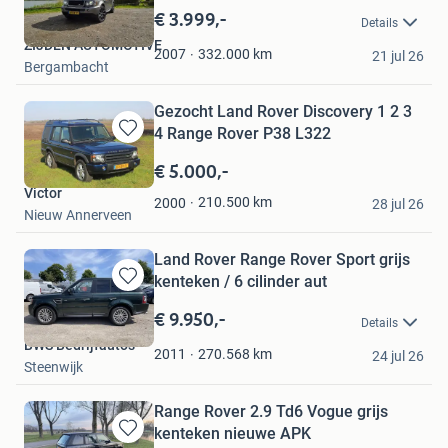
in
€ 3.999,-
Details
Mijn
ZIJDEN AUTOMOTIVE
Favorieten
332.000
km
2007
21 jul 26
Bergambacht
Gezocht Land Rover Discovery 1 2 3
4 Range Rover P38 L322
Bewaren
in
€ 5.000,-
Mijn
Victor
Favorieten
210.500
km
2000
28 jul 26
Nieuw Annerveen
Land Rover Range Rover Sport grijs
kenteken / 6 cilinder aut
Bewaren
in
€ 9.950,-
Details
Mijn
BWS Bedrijfauto's
Favorieten
270.568
km
2011
24 jul 26
Steenwijk
Range Rover 2.9 Td6 Vogue grijs
kenteken nieuwe APK
Bewaren