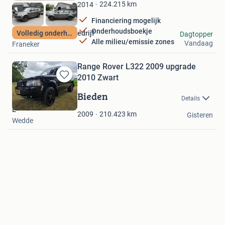
Favorieten
224.215
km
2014
Financiering mogelijk
Onderhoudsboekje
Van Meurs handelsbedrijf
Volledig onderhoud
Dagtopper
Alle milieu/emissie zones
Vandaag
Franeker
Range Rover L322 2009 upgrade
2010 Zwart
Bewaren
in
Bieden
Details
Mijn
E
Favorieten
210.423
km
2009
Gisteren
Wedde