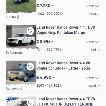
in
€ 7.250,-
Details
Mijn
van Rees Trailers
Favorieten
352.000
km
2003
10 jul 26
Steenwijk
Land Rover Range Rover 4.4 TDV8
Vogue Grijs Kenteken Marge
Bewaren
in
€ 8.995,-
Details
Mijn
M. van Heumen Auto's
Favorieten
395.470
km
2011
19 jul 26
Zaltbommel
Land Rover Range Rover 4.4 V8
Vogue Schuifdak - Leder - Youn
Bewaren
in
€ 4.990,-
Details
Mijn
Autobedrijf N. Drost
Favorieten
191.102
km
2003
24 jul 26
Ruinerwold
Land Rover Range Rover 4.4 TDV8
313 PK MOTOR DEFECT | ENGINE