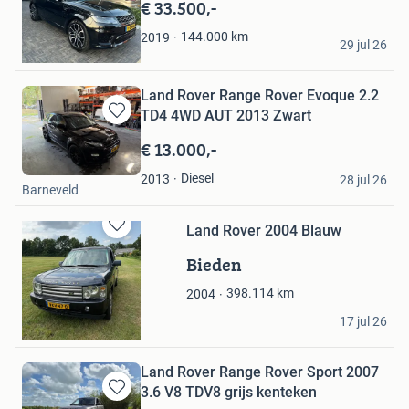
€ 33.500,-
Favorieten
Max
144.000
km
2019
29 jul 26
Berkel-Enschot
Land Rover Range Rover Evoque 2.2
TD4 4WD AUT 2013 Zwart
Bewaren
in
€ 13.000,-
Mijn
van wolfswinkel
Favorieten
Diesel
2013
28 jul 26
Barneveld
Land Rover 2004 Blauw
Bewaren
in
Bieden
Mijn
Favorieten
398.114
km
2004
nick
17 jul 26
Gasselte
Land Rover Range Rover Sport 2007
3.6 V8 TDV8 grijs kenteken
Bewaren