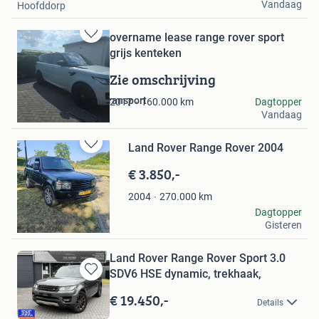
Vandaag
Hoofddorp
overname lease range rover sport
Bewaren
grijs kenteken
in
Mijn
Zie omschrijving
Favorieten
cm klus-cleaning & transport
160.000
km
Dagtopper
2017
Vandaag
Rijsbergen
Land Rover Range Rover 2004
Bewaren
in
€ 3.850,-
Mijn
Favorieten
270.000
km
2004
R. Rodenhuis
Dagtopper
Gisteren
Andelst
Land Rover Range Rover Sport 3.0
SDV6 HSE dynamic, trekhaak,
Bewaren
in
€ 19.450,-
Details
Mijn