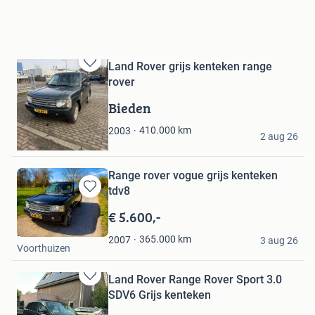
Land Rover grijs kenteken range
Bewaren
rover
in
Mijn
Bieden
Favorieten
Coerd
410.000
km
2003
2 aug 26
Nieuwehorne
Range rover vogue grijs kenteken
tdv8
Bewaren
in
€ 5.600,-
Mijn
B
Favorieten
365.000
km
2007
3 aug 26
Voorthuizen
Land Rover Range Rover Sport 3.0
Bewaren
SDV6 Grijs kenteken
in
Mijn