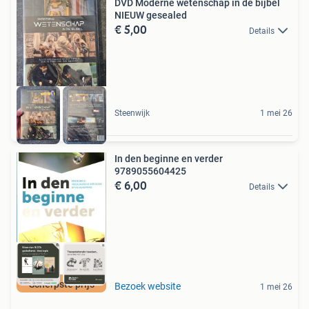
DVD Moderne wetenschap in de bijbel
NIEUW gesealed
€ 5,00
Details
Steenwijk
1 mei 26
In den beginne en verder
9789055604425
€ 6,00
Details
Scherpste prijs
Bezoek website
1 mei 26