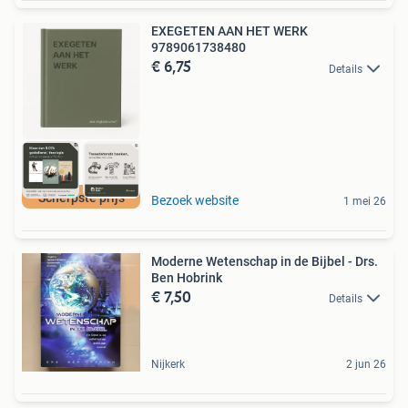
EXEGETEN AAN HET WERK
9789061738480
€ 6,75
Details
Scherpste prijs
Bezoek website
1 mei 26
Moderne Wetenschap in de Bijbel - Drs.
Ben Hobrink
€ 7,50
Details
Nijkerk
2 jun 26