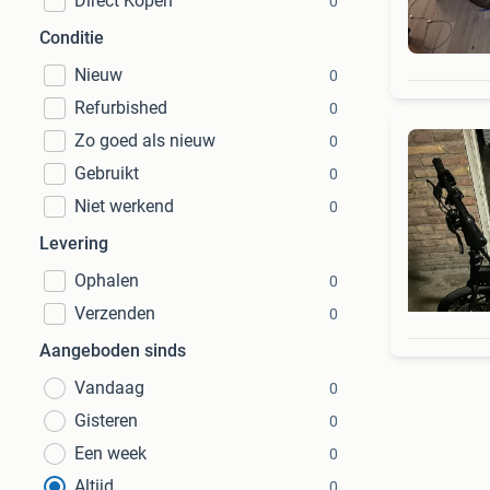
Direct Kopen
0
Conditie
Nieuw
0
Refurbished
0
Zo goed als nieuw
0
Gebruikt
0
Niet werkend
0
Levering
Ophalen
0
Verzenden
0
Aangeboden sinds
Vandaag
0
Gisteren
0
Een week
0
Altijd
0