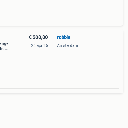
€ 200,00
robbie
lange
24 apr 26
Amsterdam
heid: