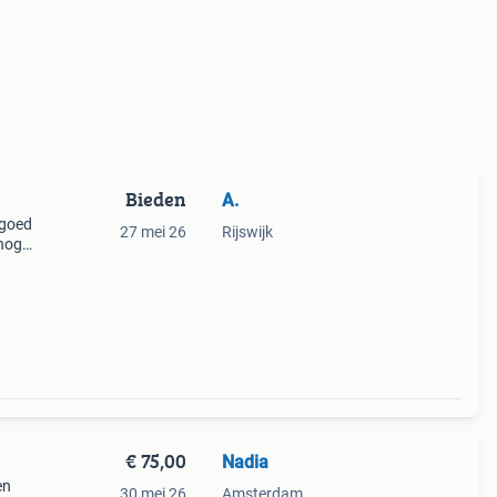
Bieden
A.
 goed
27 mei 26
Rijswijk
 nog
€ 75,00
Nadia
en
30 mei 26
Amsterdam