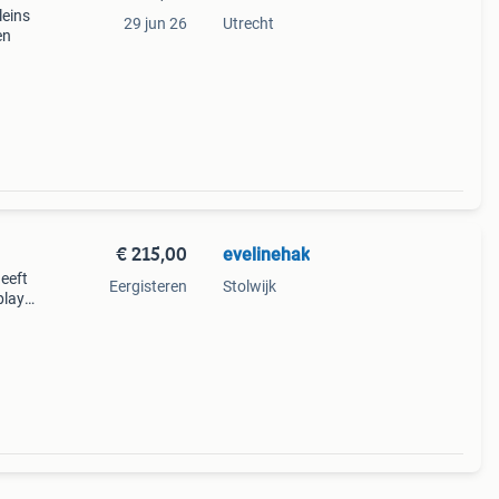
leins
29 jun 26
Utrecht
en
€ 215,00
evelinehak
Heeft
Eergisteren
Stolwijk
play.