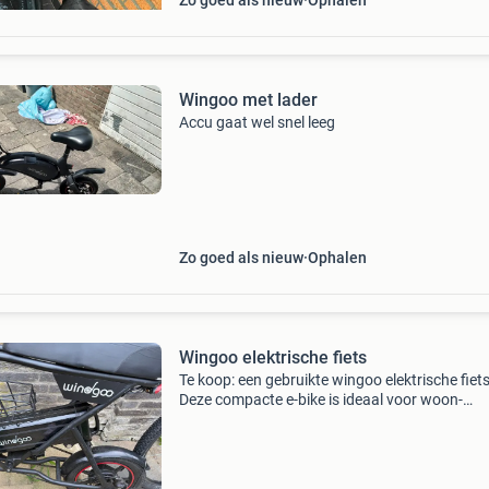
Zo goed als nieuw
Ophalen
Wingoo met lader
Accu gaat wel snel leeg
Zo goed als nieuw
Ophalen
Wingoo elektrische fiets
Te koop: een gebruikte wingoo elektrische fiets
Deze compacte e-bike is ideaal voor woon-
werkverkeer of om mee te nemen op vakantie.
fiets is in goede staat en functioneert naar be
de displa