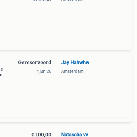
Gereserveerd
Jay Hahwhw
te
4 jun 26
Amsterdam
en
s je
€ 100,00
Natascha vv