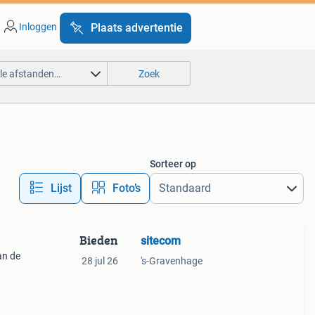
Inloggen
Plaats advertentie
lle afstanden…
Zoek
Sorteer op
Lijst
Foto’s
Bieden
sitecom
an de
28 jul 26
's-Gravenhage
bod