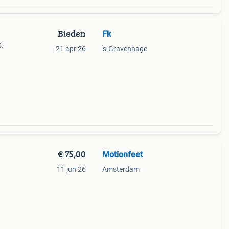
Bieden
Fk
b.
21 apr 26
's-Gravenhage
€ 75,00
Motionfeet
11 jun 26
Amsterdam