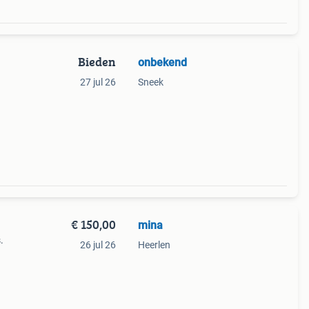
Bieden
onbekend
27 jul 26
Sneek
€ 150,00
mina
.
26 jul 26
Heerlen
 De
horen,