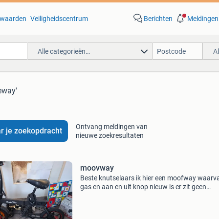
waarden
Veiligheidscentrum
Berichten
Meldingen
Alle categorieën…
A
eway'
Ontvang meldingen van
r je zoekopdracht
nieuwe zoekresultaten
moovway
Beste knutselaars ik hier een moofway waarv
gas en aan en uit knop nieuw is er zit geen
controller bij maar wel een accu doe een leuk 