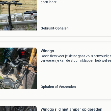
geen lader
Gebruikt
Ophalen
Windgo
Goeie fiets voor je kleine gaat 25 is eenvoudig 
vervoeren je kan de stuur inklappen heb wel e
lader ervoor maar die werkt helaas niet meer al
een fatbike hebt kan je die lader ook gebruiken
Ophalen of Verzenden
Windgo rijd niet amper op gereden