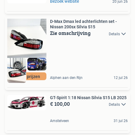
Bezoek website
20 jun 26
D-Max Dmax led achterlichten set -
Nissan 200sx Silvia S15
Zie omschrijving
Details
Mooie prijzen
Alphen aan den Rijn
12 jul 26
GT-Spirit 1:18 Nissan Silvia S15 LB 2025
€ 100,00
Details
Amstelveen
31 jul 26