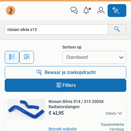
Alle categorieën…
Sorteer op
Alle afstanden…
Bewaar je zoekopdracht
Filters
Nissan Silvia S14 / S15 200SX
Radiatorslangen
€ 41,95
Details
Topadvertentie
Bezoek website
Vandaag