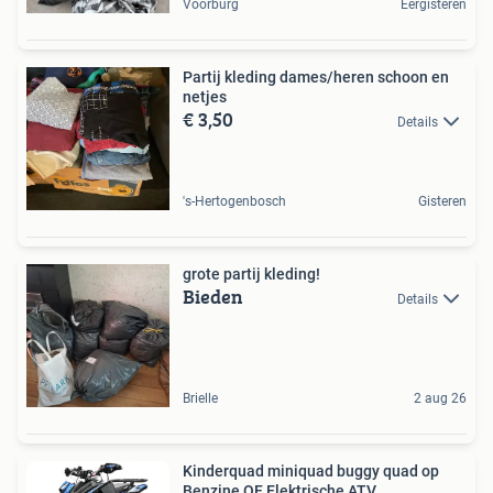
Voorburg
Eergisteren
Partij kleding dames/heren schoon en
netjes
€ 3,50
Details
's-Hertogenbosch
Gisteren
grote partij kleding!
Bieden
Details
Brielle
2 aug 26
Kinderquad miniquad buggy quad op
Benzine OF Elektrische ATV