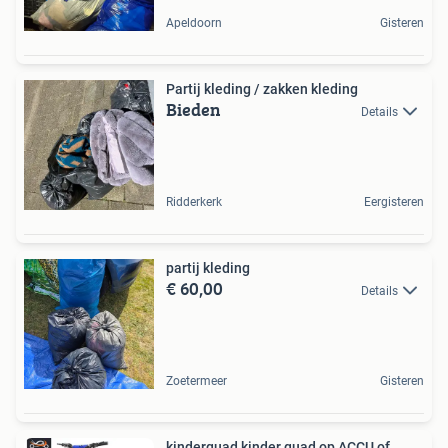
Apeldoorn
Gisteren
Partij kleding / zakken kleding
Bieden
Details
Ridderkerk
Eergisteren
partij kleding
€ 60,00
Details
Zoetermeer
Gisteren
kinderquad kinder quad op ACCU of