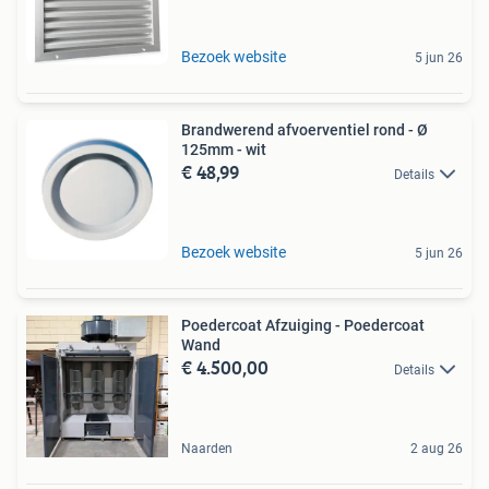
Bezoek website
5 jun 26
Brandwerend afvoerventiel rond - Ø
125mm - wit
€ 48,99
Details
Bezoek website
5 jun 26
Poedercoat Afzuiging - Poedercoat
Wand
€ 4.500,00
Details
Naarden
2 aug 26