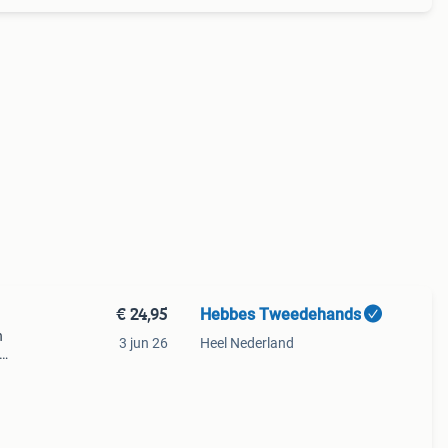
€ 24,95
Hebbes Tweedehands
n
3 jun 26
Heel Nederland
1762
ng