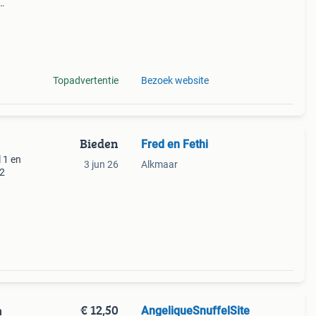
n >
Topadvertentie
Bezoek website
Bieden
Fred en Fethi
 1 en
3 jun 26
Alkmaar
 2
€ 12,50
AngeliqueSnuffelSite
n