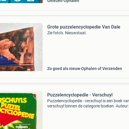
Gelezen
Ophalen
Grote puzzelencyclopedie Van Dale
Zie foto’s. Nieuwstaat.
Zo goed als nieuw
Ophalen of Verzenden
Puzzelencyclopedie - Verschuyl
Puzzelencyclopedie - verschuyl is een boek va
verschuyl binnen de categorie boeken. Auteur:
verschuyl categorie: boeken ean: 978902450
staat: tweedehands / gebruikt gratis verzendi
vanaf €