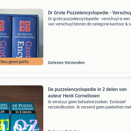
Dr Grote Puzzelencyclopedie - Verschuy
Dr grote puzzelencyclopedie - verschuyl is een
van verschuyl binnen de categorie kantoor & 
> tijdschriften & puzzelboeken > puzzelboeken
Auteur: verschuyl categorie: kantoor
25eu geen porto
Gelezen
Verzenden
De puzzelencyclopedie in 2 delen van
auteur Henk Cornelissen
Ik verstuur geen betaalverzoeken. Exclusief
verzendkosten. Ik verzend geen pakketten met
Verzendkosten met postnl: 7,45 euro naar je
huisadres of 6,95 euro naar een ophaalpunt. 
biedingen via d