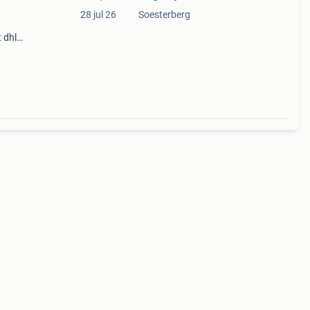
28 jul 26
Soesterberg
 dhl.
Op