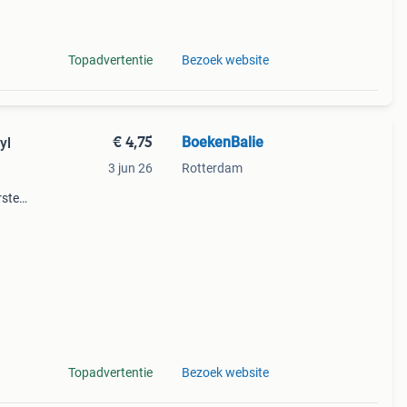
Topadvertentie
Bezoek website
€ 4,75
BoekenBalie
yl
3 jun 26
Rotterdam
rste
en 30
ag
Topadvertentie
Bezoek website