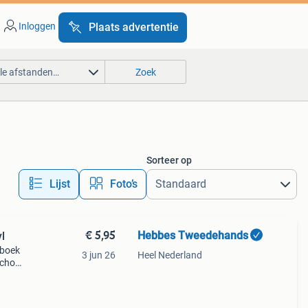
Inloggen
Plaats advertentie
lle afstanden…
Zoek
Sorteer op
Lijst
Foto’s
€ 5,95
Hebbes Tweedehands
l
 boek
3 jun 26
Heel Nederland
school
.