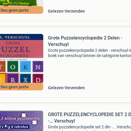
25eu geen porto
Gelezen
Verzenden
Grote Puzzelencyclopedie 2 Delen -
Verschuyl
Grote puzzelencyclopedie 2 delen - verschuyl i
boek van verschuyl binnen de categorie kanto
school > tijdschriften & puzzelboeken >
puzzelboeken. Auteur: verschuyl categorie: ka
25eu geen porto
Gelezen
Verzenden
GROTE PUZZELENCYCLOPEDIE SET 2 
-... Verschuyl
Grote puzzelencyclopedie set 2 dln -... Verschu