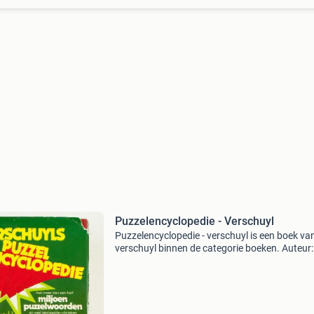
Puzzelencyclopedie - Verschuyl
Puzzelencyclopedie - verschuyl is een boek va
verschuyl binnen de categorie boeken. Auteur:
verschuyl categorie: boeken ean: 978902450
staat: tweedehands / gebruikt gratis verzendi
vanaf €