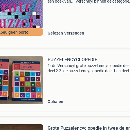
een boek van... Verschuyl binnen de categorie
kantoor & school > tijdschriften & puzzelboeke
puzzelboeken. Auteur: ... Verschuyl c
25eu geen porto
Gelezen
Verzenden
PUZZELENCYCLOPEDIE
1- dr. Verschuyl grote puzzel encyclopedie deel
deel 2 2- de puzzel encyclopedie deel 1 en deel
Ophalen
Grote Puzzelencyclopedie in twee dele