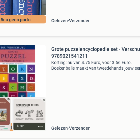
25eu geen porto
Gelezen
Verzenden
Grote puzzelencyclopedie set - Verschu
9789021541211
Korting: nu van 4.75 Euro, voor 3.56 Euro.
Boekenbalie maakt van tweedehands jouw ee
keuze. Met een trustscore van 4,8 (excellent) 
dagen retour garantie maken we dat iedere d
waar. Bestel
cherpste prijs
Gelezen
Verzenden