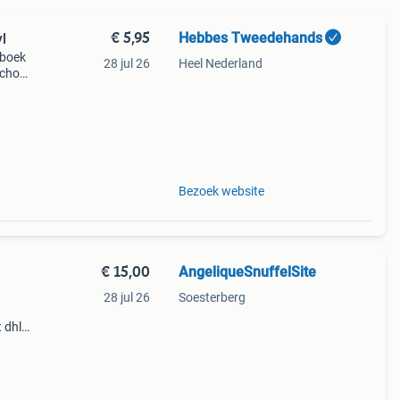
€ 5,95
Hebbes Tweedehands
l
 boek
28 jul 26
Heel Nederland
school
.
Bezoek website
€ 15,00
AngeliqueSnuffelSite
28 jul 26
Soesterberg
 dhl.
Op