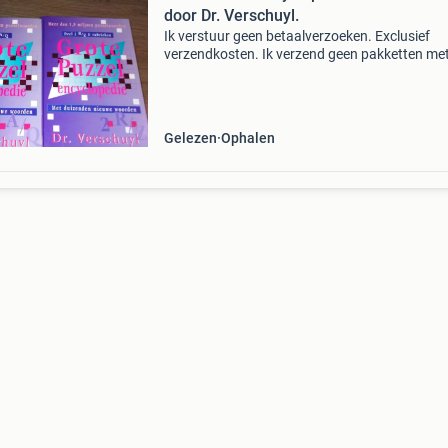
door Dr. Verschuyl.
Ik verstuur geen betaalverzoeken. Exclusief
verzendkosten. Ik verzend geen pakketten met
Verzendkosten met postnl: 7,45 euro naar je
huisadres of 6,95 euro naar een ophaalpunt. 
biedingen via d
Gelezen
Ophalen