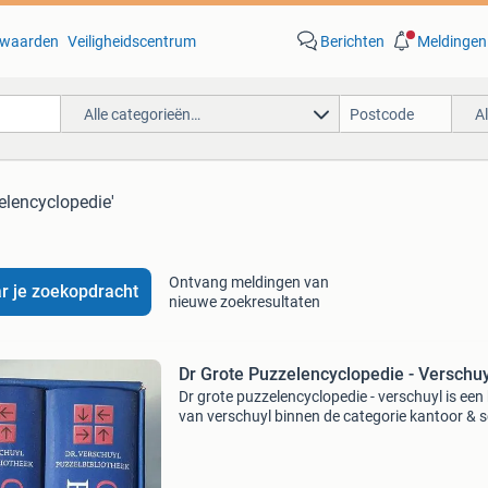
waarden
Veiligheidscentrum
Berichten
Meldingen
Alle categorieën…
A
elencyclopedie'
Ontvang meldingen van
r je zoekopdracht
nieuwe zoekresultaten
Dr Grote Puzzelencyclopedie - Verschuy
Dr grote puzzelencyclopedie - verschuyl is een
van verschuyl binnen de categorie kantoor & 
> tijdschriften & puzzelboeken > puzzelboeken
Auteur: verschuyl categorie: kantoor