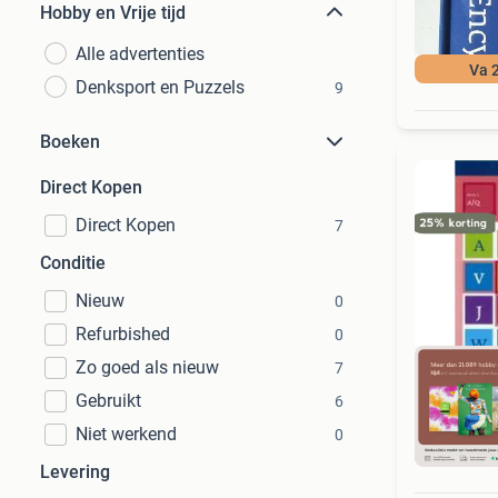
Hobby en Vrije tijd
Alle advertenties
Va 
Denksport en Puzzels
9
Boeken
Direct Kopen
Direct Kopen
7
Conditie
Nieuw
0
Refurbished
0
Zo goed als nieuw
7
Gebruikt
6
Niet werkend
0
S
Levering