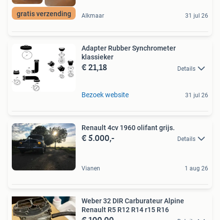
gratis verzending
Alkmaar
31 jul 26
Adapter Rubber Synchrometer
klassieker
€ 21,18
Details
Bezoek website
31 jul 26
Renault 4cv 1960 olifant grijs.
€ 5.000,-
Details
Vianen
1 aug 26
Weber 32 DIR Carburateur Alpine
Renault R5 R12 R14 r15 R16
€ 100,00