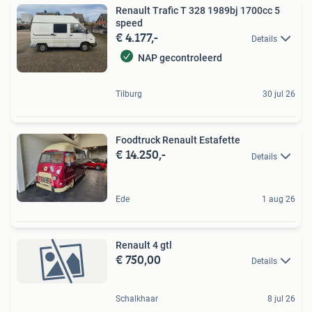
Renault Trafic T 328 1989bj 1700cc 5
speed
€ 4.177,-
Details
NAP gecontroleerd
Tilburg
30 jul 26
Foodtruck Renault Estafette
€ 14.250,-
Details
Ede
1 aug 26
Renault 4 gtl
€ 750,00
Details
Schalkhaar
8 jul 26