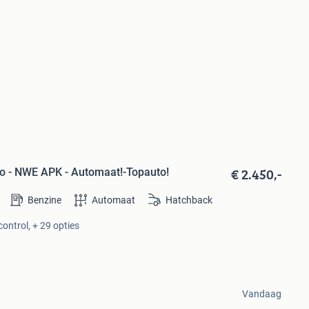
€ 2.450,-
o - NWE APK - Automaat!-Topauto!
Benzine
Automaat
Hatchback
control, + 29 opties
Vandaag