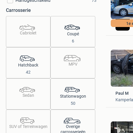
Handgeschakeld
73
Carrosserie
1e 
Cabriolet
Coupé
6
MPV
Hatchback
42
Paul M
Sedan
Stationwagon
Kamperl
50
SUV of Terreinwagen
Overige
carrosserieën