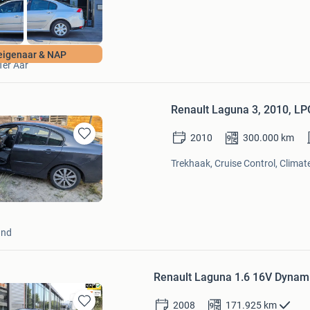
Adequaat Auto's B.V.
eigenaar & NAP
Ter Aar
Renault Laguna 3, 2010, LP
2010
300.000
km
Bewaren
in
Trekhaak, Cruise Control, Climate
Mijn
Favorieten
and
Renault Laguna 1.6 16V Dyna
2008
171.925
km