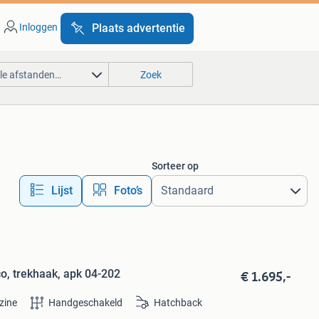
Inloggen
Plaats advertentie
lle afstanden…
Zoek
Sorteer op
Lijst
Foto’s
€ 1.695,-
o, trekhaak, apk 04-202
zine
Handgeschakeld
Hatchback