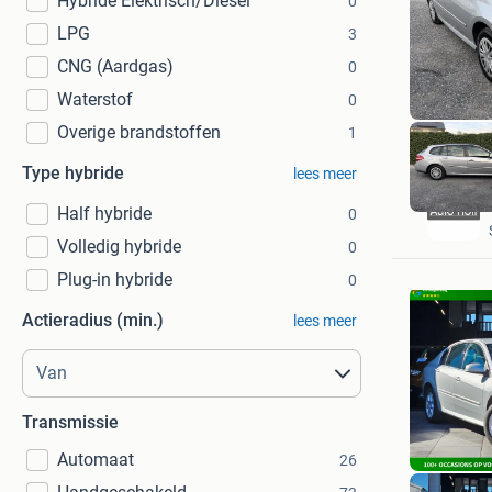
Hybride Elektrisch/Diesel
0
LPG
3
CNG (Aardgas)
0
Waterstof
0
Overige brandstoffen
1
Type hybride
lees meer
Half hybride
0
Volledig hybride
0
Plug-in hybride
0
Actieradius (min.)
lees meer
Transmissie
Automaat
26