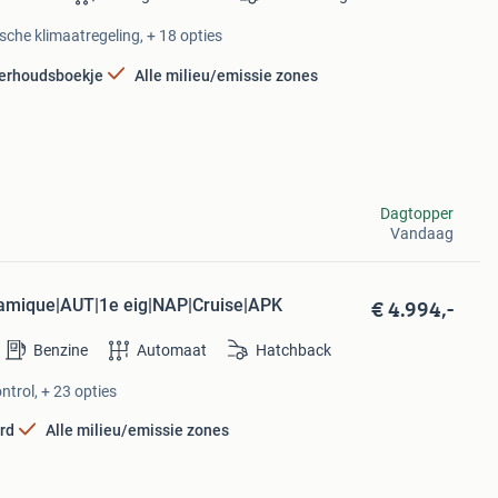
sche klimaatregeling, + 18 opties
erhoudsboekje
Alle milieu/emissie zones
Dagtopper
Vandaag
€ 4.994,-
namique|AUT|1e eig|NAP|Cruise|APK
Benzine
Automaat
Hatchback
ntrol, + 23 opties
rd
Alle milieu/emissie zones