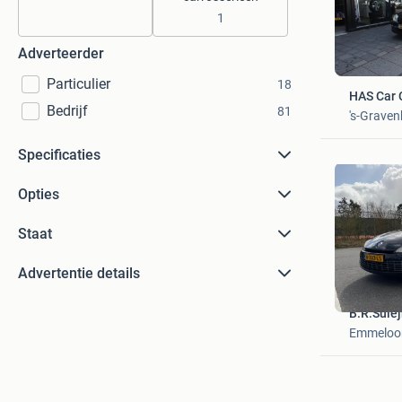
1
Adverteerder
Particulier
18
HAS Car 
Bedrijf
81
's-Grave
Specificaties
Opties
Staat
Advertentie details
B.R.Sule
Emmeloo