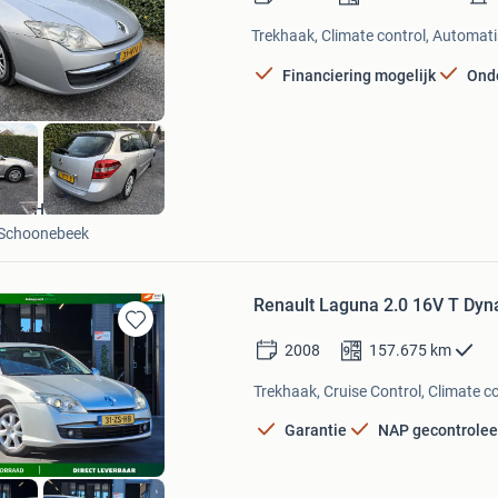
in
Mijn
Trekhaak, Climate control, Automati
Favorieten
Financiering mogelijk
Ond
Auto Hoff
Schoonebeek
Renault Laguna 2.0 16V T Dy
Bewaren
2008
157.675
km
in
Mijn
Trekhaak, Cruise Control, Climate co
Favorieten
Garantie
NAP gecontrolee