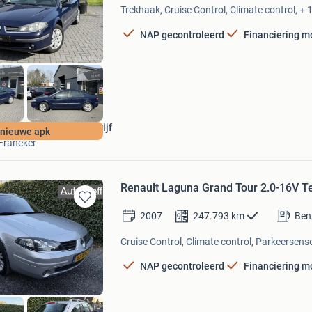
Mijn
Trekhaak, Cruise Control, Climate control, + 
Favorieten
NAP gecontroleerd
Financiering m
Van Meurs handelsbedrijf
nieuwe apk
Franeker
Renault Laguna Grand Tour 2.0-16V T
Bewaren
2007
247.793
km
Ben
in
Mijn
Cruise Control, Climate control, Parkeersenso
Favorieten
NAP gecontroleerd
Financiering m