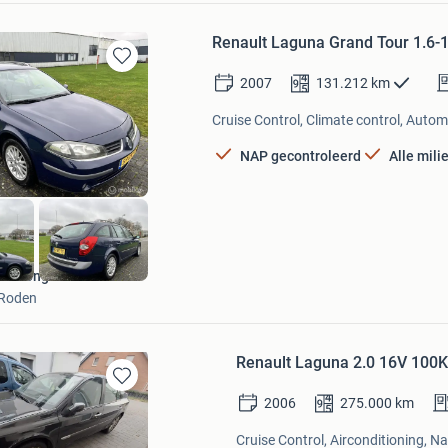
Renault Laguna Grand Tour 1.6-1
Bewaren
2007
131.212
km
in
Mijn
Cruise Control, Climate control, Autom
Favorieten
NAP gecontroleerd
Alle mil
De Jong Auto's
Roden
Renault Laguna 2.0 16V 100
Bewaren
2006
275.000
km
in
Mijn
Cruise Control, Airconditioning, N