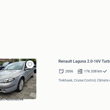
Renault Laguna 2.0-16V Turb
Bewaren
2006
176.338
km
in
Mijn
Trekhaak, Cruise Control, Climate 
Favorieten
ium Automotive