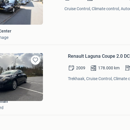
Bewaren
in
Cruise Control, Climate control, Aut
Mijn
Favorieten
Center
nhage
Renault Laguna Coupe 2.0 DC
Bewaren
2009
178.000
km
in
Mijn
Trekhaak, Cruise Control, Climate c
Favorieten
jman
rd