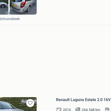
Auto Hoff
Schoonebeek
Renault Laguna Estate 2.0 16V 
Bewaren
2010
264.548
km