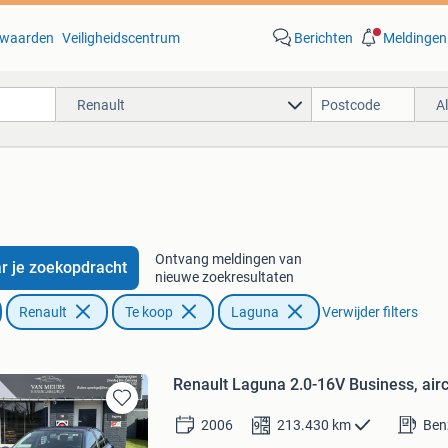
waarden
Veiligheidscentrum
Berichten
Meldingen
Renault
A
Ontvang meldingen van
r je zoekopdracht
nieuwe zoekresultaten
Renault
Te koop
Laguna
Verwijder filters
Renault Laguna 2.0-16V Business, airc
Bewaren
2006
213.430
km
Ben
in