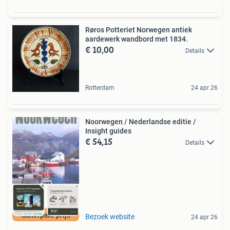
Røros Potteriet Norwegen antiek
aardewerk wandbord met 1834.
€ 10,00
Details
Rotterdam
24 apr 26
Noorwegen / Nederlandse editie /
Insight guides
€ 54,15
Details
Scherpste prijs
Bezoek website
24 apr 26