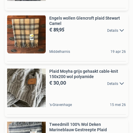
Engels wollen Glencroft plaid Stewart
Camel
€ 89,95
Details
Middelharnis
19 apr 26
Plaid Moyha grijs gehaakt cable-knit
150x200 wol polyamide
€ 30,00
Details
's-Gravenhage
15 mei 26
Tweedmill 100% Wol Deken
Marineblauw Gestreepte Plaid