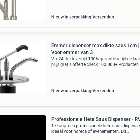
.: Ø 275 X h 440 mm artikelnummer: khn
Nieuw in verpakking
Verzenden
Emmer dispenser max dikte saus 1cm |
Voor emmer van 3
V.a.24 Uur levertijd 100% garantie altijd de laa
prijs gratis offerte check 100.000+ Producten
beste merken professioneel advies de beste se
van de benelux betaal achteraf betaal in 3 ter
Nieuw in verpakking
Verzenden
Professionele Hete Saus Dispenser - R
Te koop: een professionele hete saus dispenser
ideaal voor horeca of evenementen. Dit
roestvrijstalen apparaat is ontworpen om sa