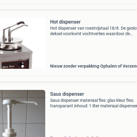
Hot dispenser
Hot dispenser van roestvijstaal 18/8. De gesl
deksel voorkomt vochtverlies waardoor de
vloeibaarheid van de saus gehandhaafd blijft.
dispenser is instelbaar tot ca. 90°C met
thermostaat en cont
Nieuw zonder verpakking
Ophalen of Verze
Saus dispenser
Saus dispenser materiaal fles: glas kleur fles:
transparant inhoud: 1 liter materiaal dispenser
kunststof kleur dispenser: wit per push: 30 ml
hoogte: 36,5 cm verzending in nl