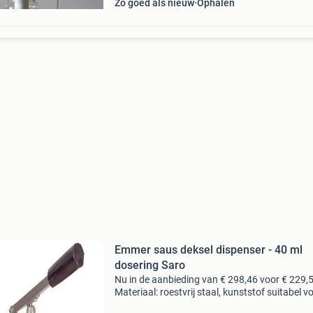
Zo goed als nieuw
Ophalen
Emmer saus deksel dispenser - 40 ml
dosering Saro
Nu in de aanbieding van € 298,46 voor € 229,
Materiaal: roestvrij staal, kunststof suitabel v
ong. 8 - 10 Ltr. Containers dosering instelbaa