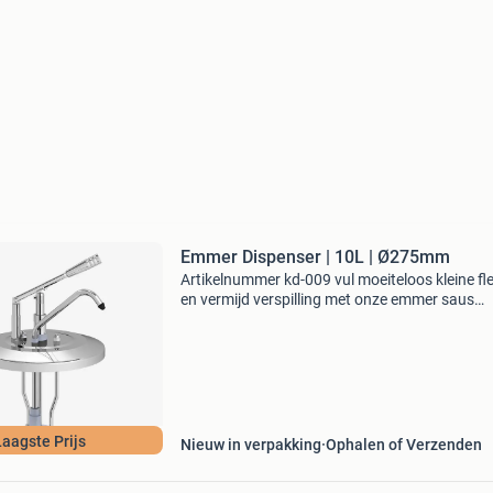
Emmer Dispenser | 10L | Ø275mm
Artikelnummer kd-009 vul moeiteloos kleine fl
en vermijd verspilling met onze emmer saus
dispenser van 10l. De ideale oplossing voor
efficiëntie en gemak in drukke omgevingen! Kli
‘website’ v
Laagste Prijs
Nieuw in verpakking
Ophalen of Verzenden