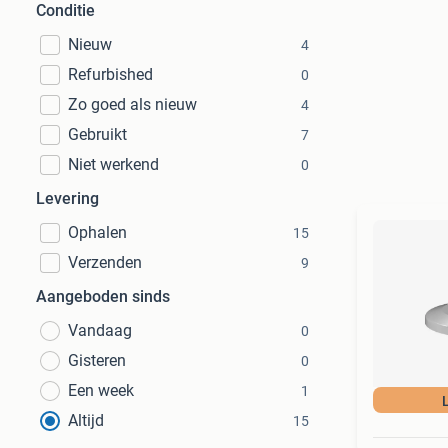
Conditie
Nieuw
4
Refurbished
0
Zo goed als nieuw
4
Gebruikt
7
Niet werkend
0
Levering
Ophalen
15
Verzenden
9
Aangeboden sinds
Vandaag
0
Gisteren
0
Een week
1
Altijd
15