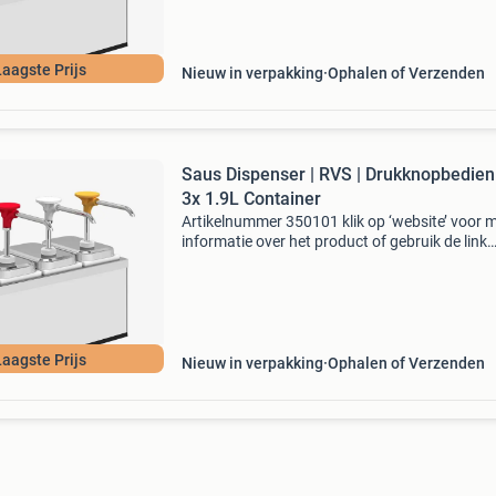
Professionee
Laagste Prijs
Nieuw in verpakking
Ophalen of Verzenden
Saus Dispenser | RVS | Drukknopbedieni
3x 1.9L Container
Artikelnummer 350101 klik op ‘website’ voor 
informatie over het product of gebruik de link
onderaan! Waarom kiezen voor ons? Altijd
fabrieksgarantie! Altijd de laagste prijsgaranti
Professionee
Laagste Prijs
Nieuw in verpakking
Ophalen of Verzenden