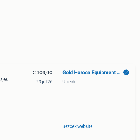
€ 109,00
Gold Horeca Equipment B.V.
esjes
29 jul 26
Utrecht
k op
Bezoek website