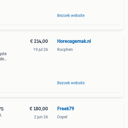
Bezoek website
€ 214,00
Horecagemak.nl
19 jul 26
Rucphen
gste
 de
rvice
m
Bezoek website
€ 180,00
Freek79
VS
,
2 jun 26
Ospel
uzen