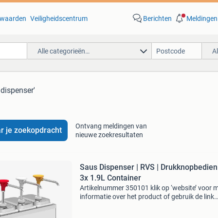
waarden
Veiligheidscentrum
Berichten
Meldingen
Alle categorieën…
A
 dispenser'
Ontvang meldingen van
r je zoekopdracht
nieuwe zoekresultaten
Saus Dispenser | RVS | Drukknopbedieni
3x 1.9L Container
Artikelnummer 350101 klik op ‘website’ voor 
informatie over het product of gebruik de link
onderaan! Waarom kiezen voor ons? Altijd
fabrieksgarantie! Altijd de laagste prijsgaranti