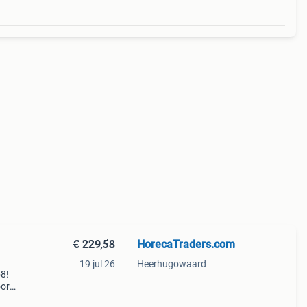
€ 229,58
HorecaTraders.com
19 jul 26
Heerhugowaard
58!
oor
r afm