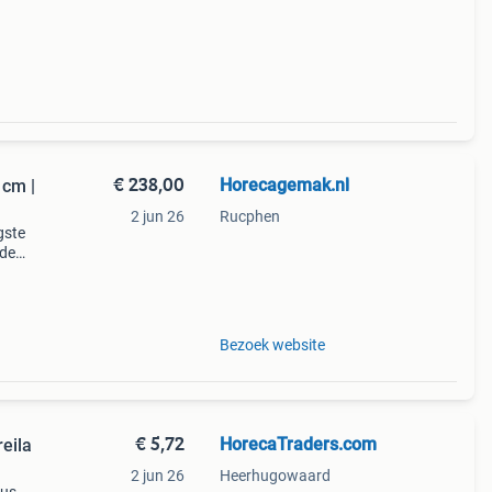
den
€ 238,00
Horecagemak.nl
1cm |
2 jun 26
Rucphen
gste
 de
rvice
m
Bezoek website
€ 5,72
HorecaTraders.com
reila
2 jun 26
Heerhugowaard