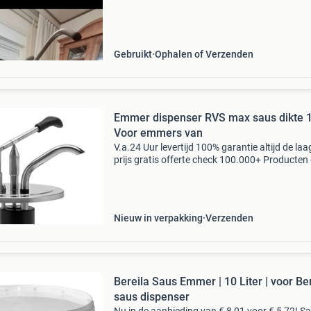
op een constante, warme temperatuur te hou
en gemakkelijk te d
Gebruikt
Ophalen of Verzenden
Emmer dispenser RVS max saus dikte 
Voor emmers van
V.a.24 Uur levertijd 100% garantie altijd de laa
prijs gratis offerte check 100.000+ Producten
beste merken professioneel advies de beste se
van de benelux betaal achteraf betaal in 3 ter
Nieuw in verpakking
Verzenden
Bereila Saus Emmer | 10 Liter | voor Be
saus dispenser