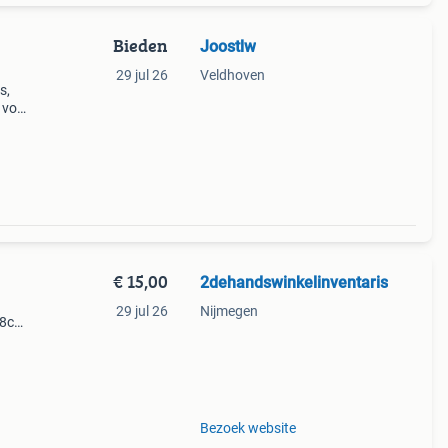
Bieden
Joostlw
29 jul 26
Veldhoven
s,
 voor
ten.
taat
€ 15,00
2dehandswinkelinventaris
29 jul 26
Nijmegen
18cm
Bezoek website