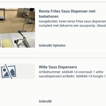
Remia Frites Saus Dispenser met
toebehoren
Aangeboden: twee remia frites saus dispenser
compleet met deksel en een sauspomp. Ideaal
horecagelegenheden, snackbars of evenemen
De dispenser is gebruikt, maar nog in goede s
en funct
Gebruikt
Ophalen
Witte Saus Dispensers
Artikelnummer: sd4848-14 voorraad: 1 witte
sausdispensers artikelnr. Sd4848-14 hoogte 
1 op voorraad alle soorten gebruikte
winkelinventaris is bij ons verkrijgbaar. Al onze
prijzen zijn exclusief
Gebruikt