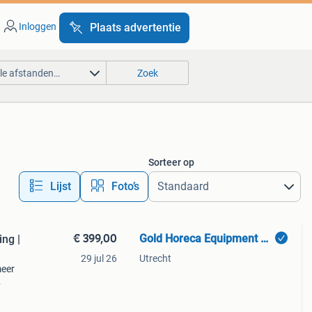
Inloggen
Plaats advertentie
lle afstanden…
Zoek
Sorteer op
Lijst
Foto’s
€ 399,00
Gold Horeca Equipment B.V.
ng |
29 jul 26
Utrecht
meer
e!