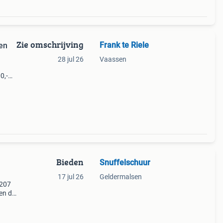
Zie omschrijving
Frank te Riele
en
28 jul 26
Vaassen
0,-
ty
Bieden
Snuffelschuur
17 jul 26
Geldermalsen
 207
en de
 voor
n in