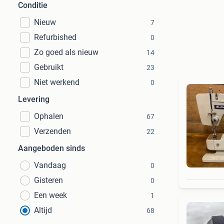
Conditie
Nieuw
7
Refurbished
0
Zo goed als nieuw
14
Gebruikt
23
Niet werkend
0
Levering
Ophalen
67
Verzenden
22
Aangeboden sinds
Vandaag
0
Gisteren
0
Een week
1
Altijd
68