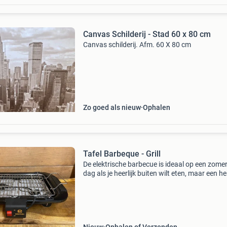
Canvas Schilderij - Stad 60 x 80 cm
Canvas schilderij. Afm. 60 X 80 cm
Zo goed als nieuw
Ophalen
Tafel Barbeque - Grill
De elektrische barbecue is ideaal op een zome
dag als je heerlijk buiten wilt eten, maar een he
hebt aan rookwalmen of niet lang wilt wachte
totdat de kooltjes warm zijn. Grill eenvoudig vi