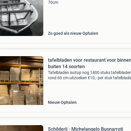
70cm
Zo goed als nieuw
Ophalen
tafelbladen voor restaurant voor binne
buiten 14 soorten
Tafelbladen isotop nog 1400 stuks tafelblade
rond 60 cm uitzoeken €10,- per stuk tafelblad
rond 70 cm €15,- per stuk vierkant 70 cm €15,-
stuk vierkant 80 cm €17,50 per stuk
Nieuw
Ophalen
Schilderij - Michelangelo Buonarroti