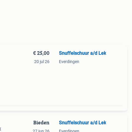
€ 25,00
Snuffelschuur a/d Lek
20 jul 26
Everdingen
Bieden
Snuffelschuur a/d Lek
X
27 jun 26
Everdingen