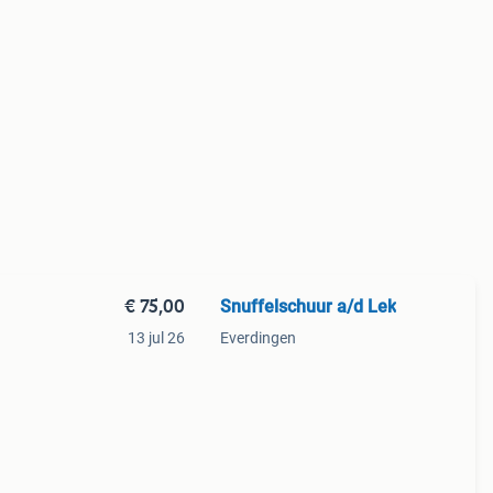
€ 75,00
Snuffelschuur a/d Lek
13 jul 26
Everdingen
en