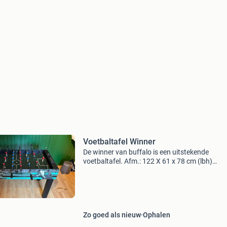
Voetbaltafel Winner
De winner van buffalo is een uitstekende
voetbaltafel. Afm.: 122 X 61 x 78 cm (lbh)
speelveld: 103 x 57 cm (lb) bed: 5 mm mdf gro
fineer gewicht: 25 kg
Zo goed als nieuw
Ophalen