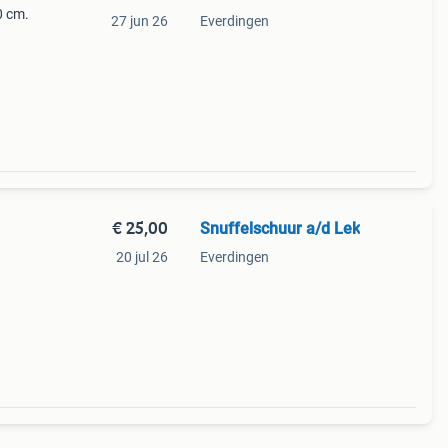
0 cm.
27 jun 26
Everdingen
€ 25,00
Snuffelschuur a/d Lek
20 jul 26
Everdingen