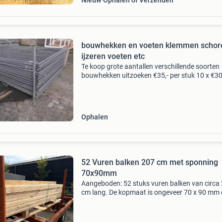
Nieuw
Ophalen of Verzenden
bouwhekken en voeten klemmen schor
ijzeren voeten etc
Te koop grote aantallen verschillende soorten
bouwhekken uitzoeken €35,- per stuk 10 x €30
bv 200 x 350 grof en fijngaas en harmonica ci
hekken 220 x 240 met half damwand lage
bouwhekke
Ophalen
52 Vuren balken 207 cm met sponning
70x90mm
Aangeboden: 52 stuks vuren balken van circa
cm lang. De kopmaat is ongeveer 70 x 90 mm 
balken zijn voorzien van een sponning. Ideaal
diverse bouw- en constructieprojecten. Afhale
do