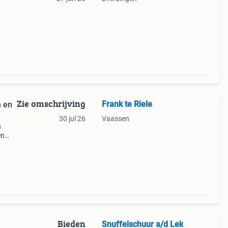
Zie omschrijving
Frank te Riele
n en
30 jul 26
Vaassen
n
en
 per
Bieden
Snuffelschuur a/d Lek