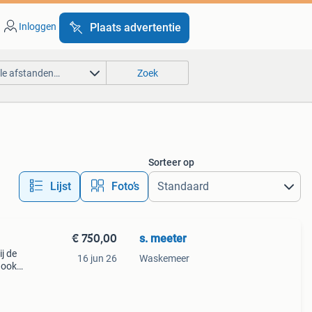
Inloggen
Plaats advertentie
lle afstanden…
Zoek
Sorteer op
Lijst
Foto’s
€ 750,00
s. meeter
j de
16 jun 26
Waskemeer
 ook
 Bij
n.