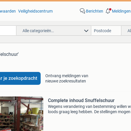
waarden
Veiligheidscentrum
Berichten
Meldingen
Alle categorieën…
A
felschuur'
Ontvang meldingen van
r je zoekopdracht
nieuwe zoekresultaten
Complete inhoud Snuffelschuur
Wegens verandering van bestemming willen wi
loods graag leeg hebben. De stellingen mogen
weg. Ook diverse kleinmeubelen om te restylen.
serieuze interesse kan ik nog een filmpje sture