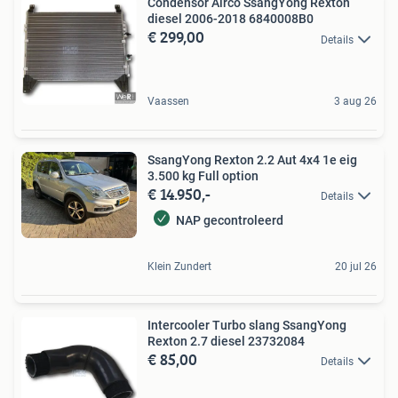
Condensor Airco SsangYong Rexton
diesel 2006-2018 6840008B0
€ 299,00
Details
Vaassen
3 aug 26
SsangYong Rexton 2.2 Aut 4x4 1e eig
3.500 kg Full option
€ 14.950,-
Details
NAP gecontroleerd
Klein Zundert
20 jul 26
Intercooler Turbo slang SsangYong
Rexton 2.7 diesel 23732084
€ 85,00
Details