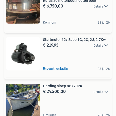
Rufus 20 motorboot houten boot
€ 6.750,00
Details
Kornhorn
28 jul 26
Startmotor 12v Sabb 1G, 2G, 2J, 2.7Kw
€ 219,95
Details
Bezoek website
28 jul 26
Harding sloep 8x3 70PK
€ 24.500,00
Details
IJmuiden
26 jul 26