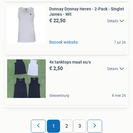
Donnay Donnay Heren - 2-Pack - Singlet
James - Wit
€ 22,50
Details
Bezoek website
7 jul 26
4x tanktops maat xs/s
€ 2,50
Details
Giessenburg
8 mei 26
1
2
3