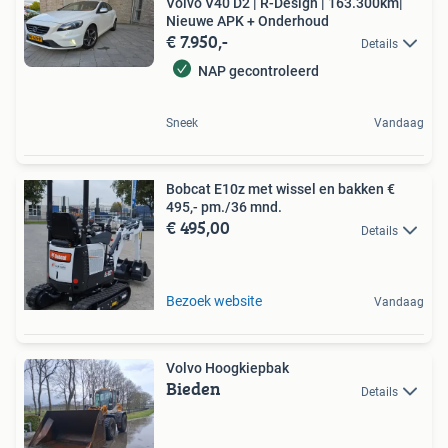
Volvo V40 D2 | R-Design | 163.300km|
Nieuwe APK + Onderhoud
€ 7.950,-
Details
NAP gecontroleerd
Sneek
Vandaag
Bobcat E10z met wissel en bakken €
495,- pm./36 mnd.
€ 495,00
Details
Bezoek website
Vandaag
Volvo Hoogkiepbak
Bieden
Details