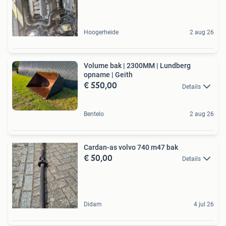
Hoogerheide
2 aug 26
Volume bak | 2300MM | Lundberg
opname | Geith
€ 550,00
Details
Bentelo
2 aug 26
Cardan-as volvo 740 m47 bak
€ 50,00
Details
Didam
4 jul 26