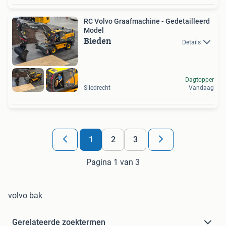
RC Volvo Graafmachine - Gedetailleerd
Model
Bieden
Details
Dagtopper
Sliedrecht
Vandaag
1
2
3
Pagina 1 van 3
volvo bak
Gerelateerde zoektermen