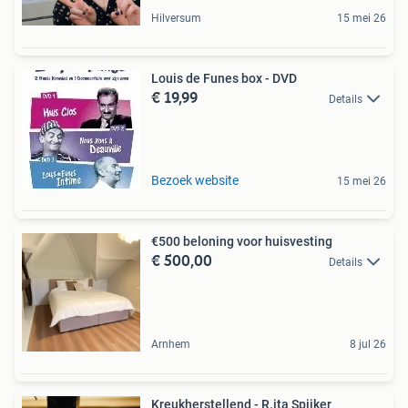
Hilversum
15 mei 26
Louis de Funes box - DVD
€ 19,99
Details
Bezoek website
15 mei 26
€500 beloning voor huisvesting
€ 500,00
Details
Arnhem
8 jul 26
Kreukherstellend - R.ita Spijker