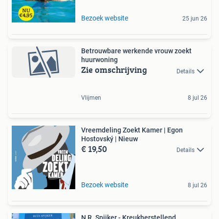
Bezoek website
25 jun 26
Betrouwbare werkende vrouw zoekt
huurwoning
Zie omschrijving
Details
Vlijmen
8 jul 26
Vreemdeling Zoekt Kamer | Egon
Hostovský | Nieuw
€ 19,50
Details
Bezoek website
8 jul 26
N R. Spijker - Kreukherstellend