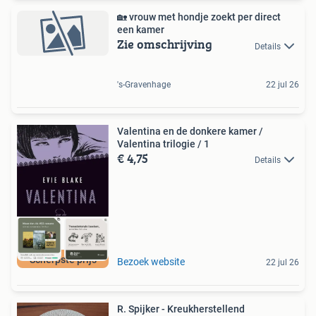
🏡 vrouw met hondje zoekt per direct
een kamer
Zie omschrijving
Details
's-Gravenhage
22 jul 26
Valentina en de donkere kamer /
Valentina trilogie / 1
€ 4,75
Details
Scherpste prijs
Bezoek website
22 jul 26
R. Spijker - Kreukherstellend