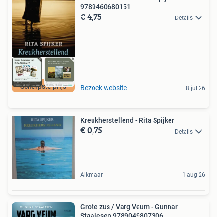
9789460680151
€ 4,75
Details
Scherpste prijs
Bezoek website
8 jul 26
Kreukherstellend - Rita Spijker
€ 0,75
Details
Alkmaar
1 aug 26
Grote zus / Varg Veum - Gunnar
Staalesen 9789049807306