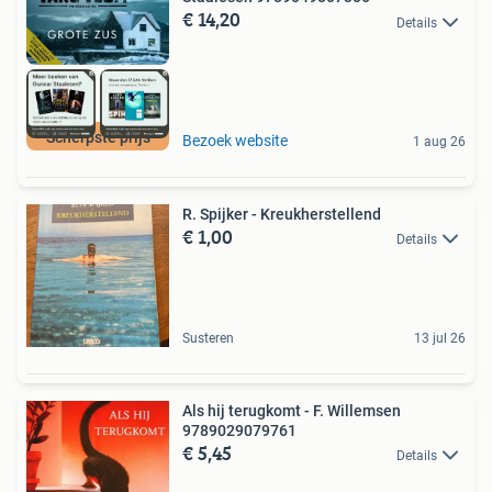
€ 14,20
Details
Scherpste prijs
Bezoek website
1 aug 26
R. Spijker - Kreukherstellend
€ 1,00
Details
Susteren
13 jul 26
Als hij terugkomt - F. Willemsen
9789029079761
€ 5,45
Details